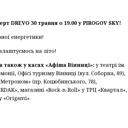
рт DREVO 30 травня о 19.00 у PIROGOV SKY!
рної енергетики!
алаштуємось на літо!
 а також у касах «Афіша Вінниці»:
у театрі ім.
онії, Офісі туризму Вінниці (вул. Соборна, 89),
«Метроном» (пр. Коцюбинського, 78),
DAK», магазині «Rock-n-Roll» у ТРЦ «Квартал»,
у «Origami».