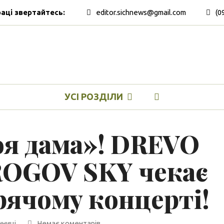
раці звертайтесь:
editor.sichnews@gmail.com
(0
УСІ РОЗДІЛИ
я дама»! DREVO
IROGOV SKY чекає
рячому концерті!
нниці
Немає коментарів