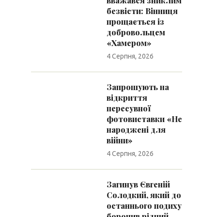
вважався зниклим
безвісти: Вінниця
прощається із
добровольцем
«Хамером»
4 Серпня, 2026
Запрошують на
відкриття
пересувної
фотовиставки «Не
народжені для
війни»
4 Серпня, 2026
Загинув Євгеній
Солодкий, який до
останнього подиху
боронив рідний