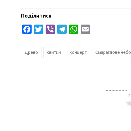
Поділитися
Facebook
Twitter
Viber
Telegram
WhatsApp
Email
Древо
квитки
концерт
Смарагдове неб
Р