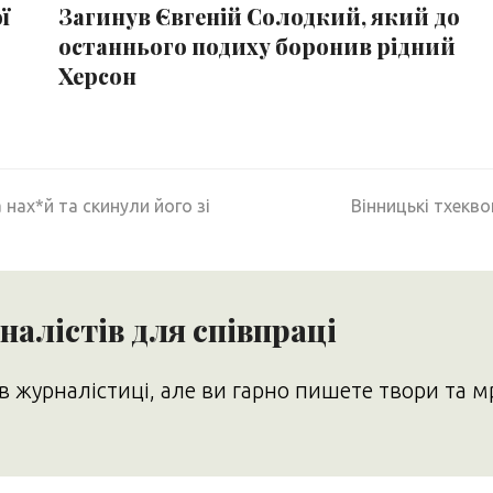
ї
Загинув Євгеній Солодкий, який до
останнього подиху боронив рідний
Херсон
next
 нах*й та скинули його зі
Вінницькі тхекв
post:
алістів для співпраці
в журналістиці, але ви гарно пишете твори та м