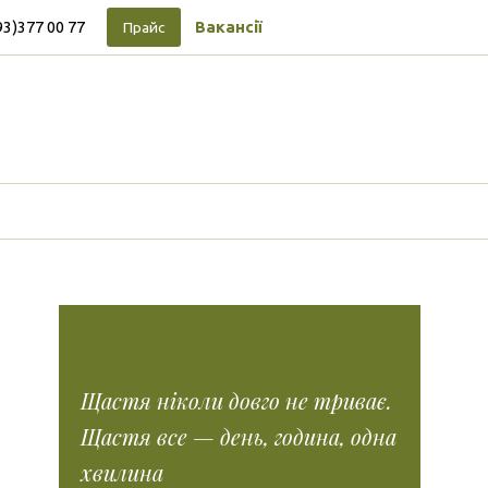
93)377 00 77
Вакансії
Прайс
Підписуйтесь на новини
Facebook
Vimeo
Tumblr
Instagram
Tiktok
Щастя ніколи довго не триває.
Щастя все — день, година, одна
хвилина