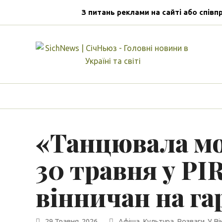
З питань реклами на сайті або співп
«Танцювала мо
30 травня у P
вінничан на га
29 Травня, 2026
Афіша
,
Культура
,
Розваги
,
У Ві