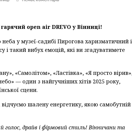
гарячий open air DREVO у Вінниці!
 неба у музеї-садибі Пирогова харизматичний і
 і такий вибух емоцій, які ви згадуватимете
ану», «Самолітом», «Ластівка», «Я просто вірив»
небо» — один з найгучніших хітів 2025 року,
їнської сцени.
 і відчуємо шалену енергетику, якою самобутній
 голос, драйв і фірмовий стиль! Вінничани та