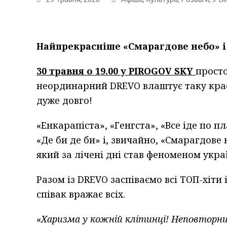
Найпрекрасніше «Смарагдове небо» і 
30 травня о 19.00 у PIROGOV SKY
просто
неординарний DREVO влаштує таку красу
дуже довго!
«Енкарапіста», «Генгста», «Все іде по пл
«Де би де би» і, звичайно, «Смарагдове 
який за лічені дні став феноменом укра
Разом із DREVO заспіваємо всі ТОП-хіти
співак вражає всіх.
«Харизма у кожній клітинці! Неповторний