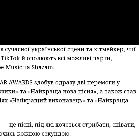
 сучасної української сцени та хітмейкер, чиї
 TikTok й очолюють всі можливі чарти,
be Music та Shazam.
AR AWARDS здобув одразу дві перемоги у
узики» та «Найкраща нова пісня», а також став
ріях «Найкращий виконавець» та «Найкраща
 це пісні, під які хочеться стрибати, співати,
ючись кожною секундою.