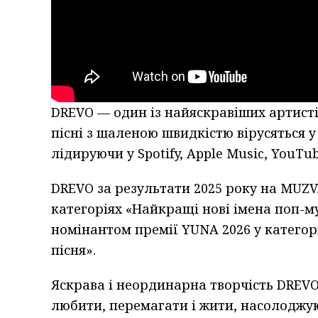
DREVO — один із найяскравіших артистів
пісні з шаленою швидкістю вірусяться у
лідируючи у Spotify, Apple Music, YouTu
DREVO за результати 2025 року на MUZV
категоріях «Найкращі нові імена поп-м
номінантом премії YUNA 2026 у катего
пісня».
Яскрава і неординарна творчість DREVO —
любити, перемагати і жити, насолоджу