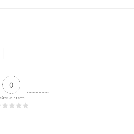
о
0
ейтинг статті