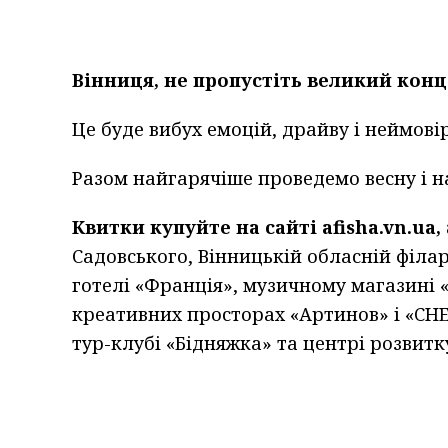
Вінниця, не пропустіть великий конце
Це буде вибух емоцій, драйву і неймові
Разом найгарячіше проведемо весну і н
Квитки купуйте на сайті afisha.vn.ua,
Садовського, Вінницькій обласній філарм
готелі «Франція», музичному магазині 
креативних просторах «Артинов» і «CHER
тур-клубі «Бідняжка» та центрі розвитк