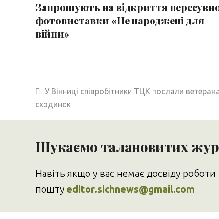
Запрошують на відкриття пересувно
фотовиставки «Не народжені для
війни»
previous
У Вінниці співробітники ТЦК послали ветерана
post:
сходинок
Шукаємо талановитих журн
Навіть якщо у вас немає досвіду роботи 
пошту
editor.sichnews@gmail.com