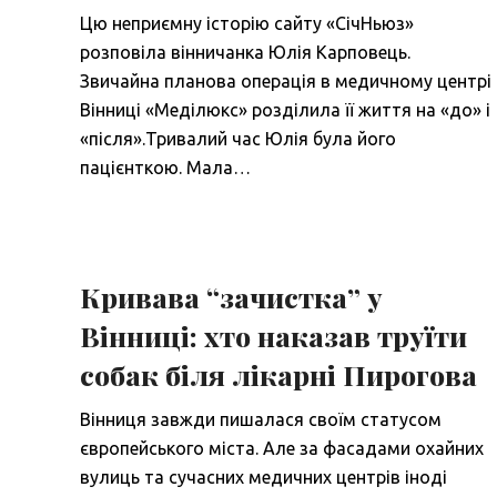
Цю неприємну історію сайту «СічНьюз»
розповіла вінничанка Юлія Карповець.
Звичайна планова операція в медичному центрі
Вінниці «Меділюкс» розділила її життя на «до» і
«після».Тривалий час Юлія була його
пацієнткою. Мала…
Кривава “зачистка” у
Вінниці: хто наказав труїти
собак біля лікарні Пирогова
Вінниця завжди пишалася своїм статусом
європейського міста. Але за фасадами охайних
вулиць та сучасних медичних центрів іноді