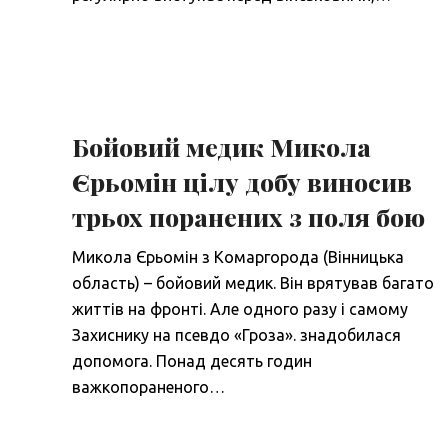
Бойовий медик Микола
Єрьомін цілу добу виносив
трьох поранених з поля бою
Микола Єрьомін з Комаргорода (Вінницька
область) – бойовий медик. Він врятував багато
життів на фронті. Але одного разу і самому
Захиснику на псевдо «Гроза». знадобилася
допомога. Понад десять годин
важкопораненого…