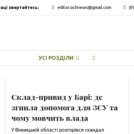
раці звертайтесь:
editor.sichnews@gmail.com
(0
УСІ РОЗДІЛИ
Склад-привид у Барі: де
згнила допомога для ЗСУ та
чому мовчить влада
У Вінницькій області розгорівся скандал