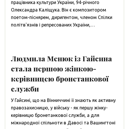
працівника культури України, 94-річного
Олександра Каліщука. Він є композитором
поетом-піснярем, диригентом, членом Спілки
політв'язнів і репресованих України,…
Людмила Менюк із Гайсина
стала першою жінкою-
керівницею бронетанкової
служби
У Гайсині, що на Вінниччині її знають як активну
правозахисницю, у війську - як першу жінку-
керівницю бронетанкової служби, а для
міжнародної спільноти в Давосі та Вашингтоні