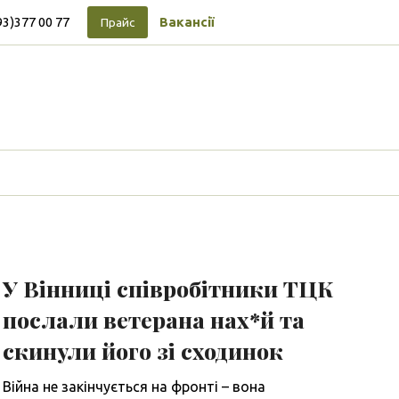
93)377 00 77
Вакансії
Прайс
Підписуйтесь на новини
Facebook
Vimeo
Tumblr
Instagram
Tiktok
У Вінниці співробітники ТЦК
послали ветерана нах*й та
скинули його зі сходинок
Війна не закінчується на фронті – вона