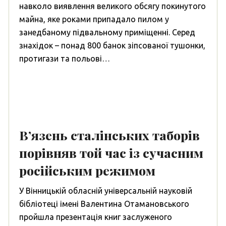
навколо виявлення великого обсягу покинутого
майна, яке роками припадало пилом у
занедбаному підвальному приміщенні. Серед
знахідок – понад 800 банок зіпсованої тушонки,
протигази та польові…
В’язень сталінських таборів
порівняв той час із сучасним
російським режимом
У Вінницькій обласній універсальній науковій
бібліотеці імені Валентина Отамановського
пройшла презентація книг заслуженого