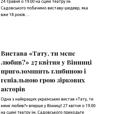
24 травня о 19.00 на сцені театру ім.
Садовського побачимо виставу-шедевр, яка
вже 18 років…
Вистава «Тату, ти мене
любив?» 27 квітня у Вінниці
приголомшить глибиною і
геніальною грою зіркових
акторів
Одна з найкращих українських вистав «Тату, ти
мене любив?» вперше у Вінниці! 27 квітня о 19.00
на сцені театру ім. Садовського приходьте