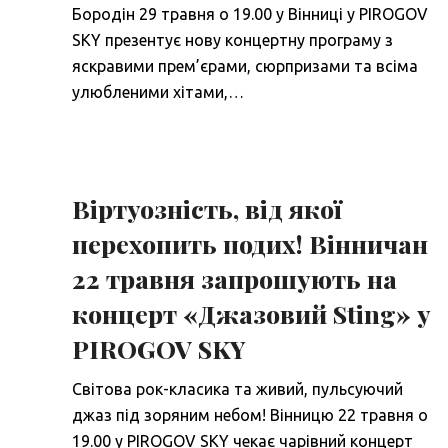
Бородін 29 травня о 19.00 у Вінниці у PIROGOV
SKY презентує нову концертну програму з
яскравими прем’єрами, сюрпризами та всіма
улюбленими хітами,…
Віртуозність, від якої
перехопить подих! Вінничан
22 травня запрошують на
концерт «Джазовий Sting» у
PIROGOV SKY
Світова рок-класика та живий, пульсуючий
джаз під зоряним небом! Вінницю 22 травня о
19.00 у PIROGOV SKY чекає чарівний концерт