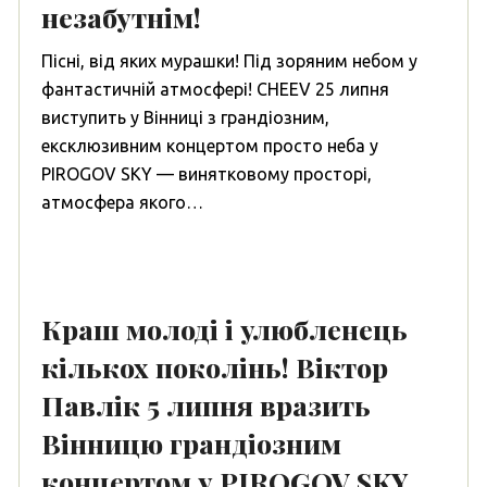
незабутнім!
Пісні, від яких мурашки! Під зоряним небом у
фантастичній атмосфері! CHEEV 25 липня
виступить у Вінниці з грандіозним,
ексклюзивним концертом просто неба у
PIROGOV SKY — винятковому просторі,
атмосфера якого…
Краш молоді і улюбленець
кількох поколінь! Віктор
Павлік 5 липня вразить
Вінницю грандіозним
концертом у PIROGOV SKY