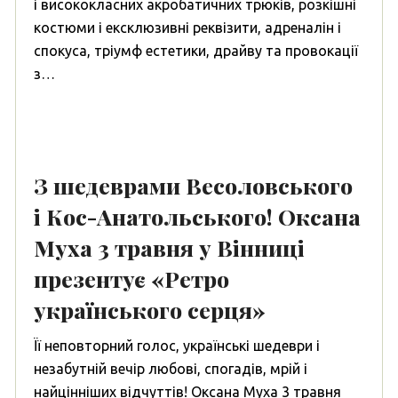
і висококласних акробатичних трюків, розкішні
костюми і ексклюзивні реквізити, адреналін і
спокуса, тріумф естетики, драйву та провокації
з…
З шедеврами Весоловського
і Кос-Анатольського! Оксана
Муха 3 травня у Вінниці
презентує «Ретро
українського серця»
Її неповторний голос, українські шедеври і
незабутній вечір любові, спогадів, мрій і
найцінніших відчуттів! Оксана Муха 3 травня