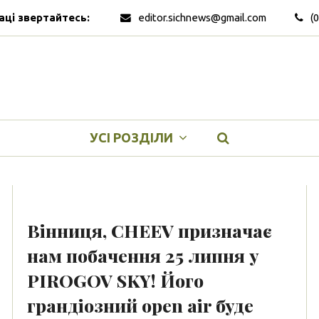
аці звертайтесь:
editor.sichnews@gmail.com
(
УСІ РОЗДІЛИ
Вінниця, CHEEV призначає
нам побачення 25 липня у
PIROGOV SKY! Його
грандіозний open air буде