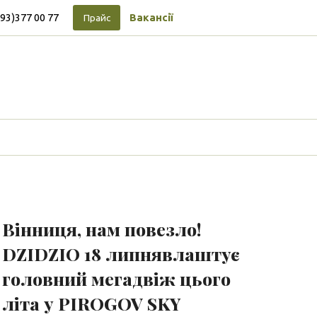
093)377 00 77
Вакансії
Прайс
Підписуйтесь на новини
Facebook
Vimeo
Tumblr
Instagram
Tiktok
Вінниця, нам повезло!
DZIDZIO 18 липнявлаштує
головний мегадвіж цього
літа у PIROGOV SKY