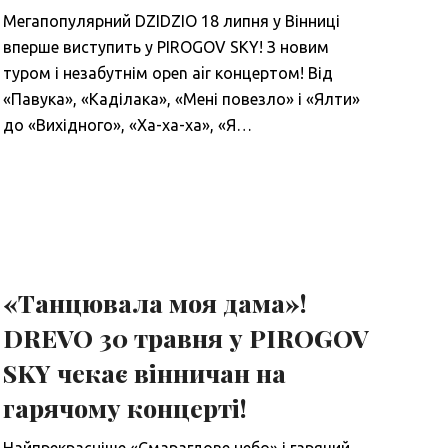
Мегапопулярний DZIDZIO 18 липня у Вінниці
вперше виступить у PIROGOV SKY! З новим
туром і незабутнім open air концертом! Від
«Павука», «Каділака», «Мені повезло» і «Ялти»
до «Вихідного», «Ха-ха-ха», «Я…
«Танцювала моя дама»!
DREVO 30 травня у PIROGOV
SKY чекає вінничан на
гарячому концерті!