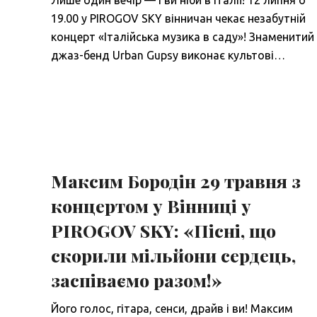
Лише один вечір — і ви ніби в Італії! 12 липня о
19.00 у PIROGOV SKY вінничан чекає незабутній
концерт «Італійська музика в саду»! Знаменитий
джаз-бенд Urban Gupsy виконає культові…
Максим Бородін 29 травня з
концертом у Вінниці у
PIROGOV SKY: «Пісні, що
скорили мільйони сердець,
заспіваємо разом!»
Його голос, гітара, сенси, драйв і ви! Максим