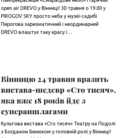
Найпрекрасніше «Смарагдове небо» і гарячий
open air DREVO у Вінниці! 30 травня о 19.00 у
PIROGOV SKY просто неба у музеї-садибі
Пирогова харизматичний і неординарний
DREVO влаштує таку красу і…
Вінницю 24 травня вразить
вистава-шедевр «Сто тисяч»,
яка вже 18 років йде з
супераншлагами
Культова вистава «Сто тисяч» Театру на Подолі
з Богданом Бенюком у головній ролі у Вінниці!