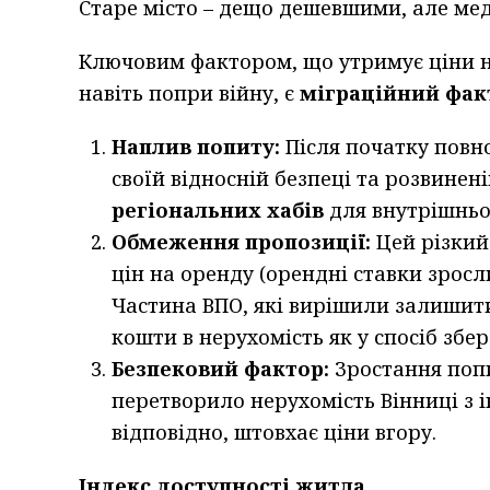
Старе місто – дещо дешевшими, але мед
Ключовим фактором, що утримує ціни на
навіть попри війну, є
міграційний фак
Наплив попиту:
Після початку повн
своїй відносній безпеці та розвинен
регіональних хабів
для внутрішньо 
Обмеження пропозиції:
Цей різкий
цін на оренду (орендні ставки зрос
Частина ВПО, які вирішили залишити
кошти в нерухомість як у спосіб збер
Безпековий фактор:
Зростання поп
перетворило нерухомість Вінниці з і
відповідно, штовхає ціни вгору.
Індекс доступності житла