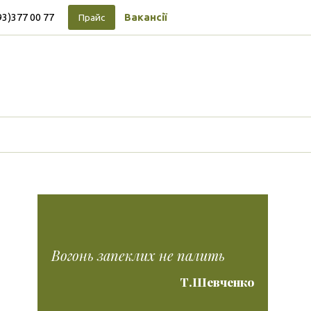
93)377 00 77
Вакансії
Прайс
Підписуйтесь на новини
Facebook
Vimeo
Tumblr
Instagram
Tiktok
Вогонь запеклих не палить
Т.Шевченко