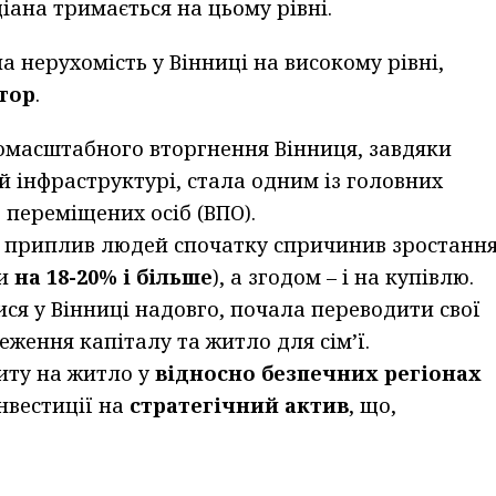
іана тримається на цьому рівні.
 нерухомість у Вінниці на високому рівні,
тор
.
омасштабного вторгнення Вінниця, завдяки
ій інфраструктурі, стала одним із головних
переміщених осіб (ВПО).
 приплив людей спочатку спричинив зростанн
ли
на 18-20% і більше
), а згодом – і на купівлю.
ся у Вінниці надовго, почала переводити свої
еження капіталу та житло для сім’ї.
иту на житло у
відносно безпечних регіонах
нвестиції на
стратегічний актив
, що,