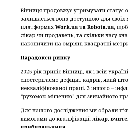
Вінниця продовжує утримувати статус о
залишається вона доступною для своїх
платформах
Work.ua та Robota.ua
, щоб
лікар чи продавець, та скільки часу з
накопичити на омріяні квадратні метри
Парадокси ринку
2025 рік приніс Вінниці, як і всій Україн
спостерігаємо дефіцит кадрів, який што
некваліфікованої праці. З іншого – інф
“рухомою мішенню” для звичайного пра
Для нашого дослідження ми обрали п’я
вимогами до кваліфікації:
лікар, вчит
прибиральниця
.