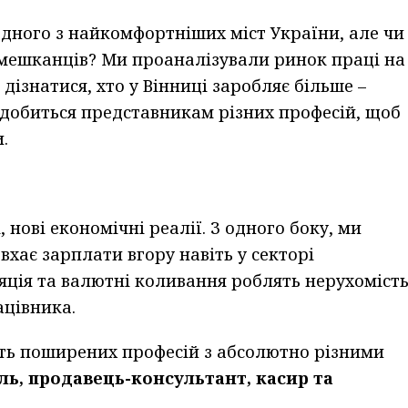
дного з найкомфортніших міст України, але чи
 мешканців? Ми проаналізували ринок праці на
 дізнатися, хто у Вінниці заробляє більше –
надобиться представникам різних професій, щоб
.
і, нові економічні реалії. З одного боку, ми
вхає зарплати вгору навіть у секторі
ляція та валютні коливання роблять нерухоміст
цівника.
ть поширених професій з абсолютно різними
ель, продавець-консультант, касир та