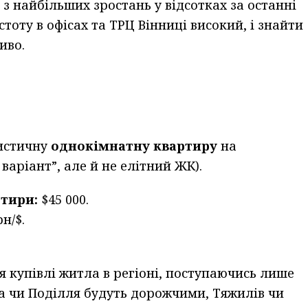
 з найбільших зростань у відсотках за останні
стоту в офісах та ТРЦ Вінниці високий, і знайти
иво.
тистичну
однокімнатну квартиру
на
варіант”, але й не елітний ЖК).
ртири:
$45 000.
н/$.
я купівлі житла в регіоні, поступаючись лише
ка чи Поділля будуть дорожчими, Тяжилів чи