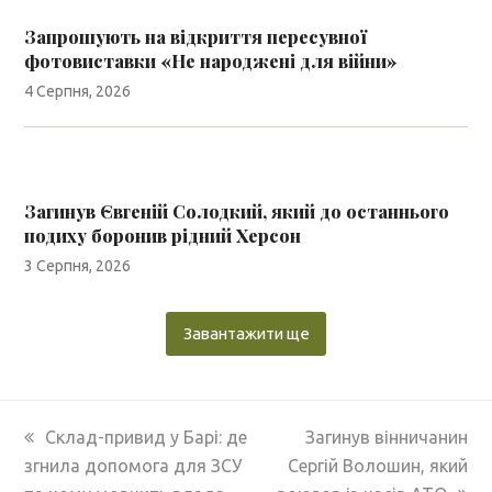
Запрошують на відкриття пересувної
фотовиставки «Не народжені для війни»
4 Серпня, 2026
Загинув Євгеній Солодкий, який до останнього
подиху боронив рідний Херсон
3 Серпня, 2026
Завантажити ще
previous
next
Склад-привид у Барі: де
Загинув вінничанин
post:
post:
згнила допомога для ЗСУ
Сергій Волошин, який