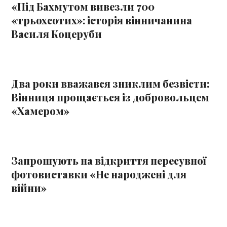
«Під Бахмутом вивезли 700
«трьохсотих»: історія вінничанина
Василя Коцеруби
Два роки вважався зниклим безвісти:
Вінниця прощається із добровольцем
«Хамером»
Запрошують на відкриття пересувної
фотовиставки «Не народжені для
війни»