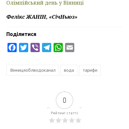
Олімпійський день у Вінниці
Фелікс ЖАНІН, «СічНьюз»
Поділитися
Facebook
Twitter
Viber
Telegram
WhatsApp
Email
Вінницяоблводоканал
вода
тарифи
0
Рейтинг статті