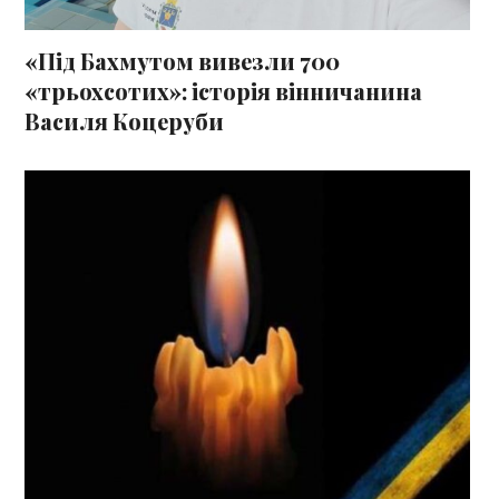
«Під Бахмутом вивезли 700
«трьохсотих»: історія вінничанина
Василя Коцеруби