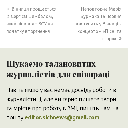
previous
next
Вінниця прощається
Неповторна Марія
post:
post:
із Сергієм Цимбалом,
Бурмака 19 червня
який пішов до ЗСУ на
виступить у Вінниці з
початку вторгнення
концертом «Пісні та
історії»
Шукаємо талановитих
журналістів для співпраці
Навіть якщо у вас немає досвіду роботи в
журналістиці, але ви гарно пишете твори
та мрієте про роботу в ЗМІ, пишіть нам на
пошту
editor.sichnews@gmail.com