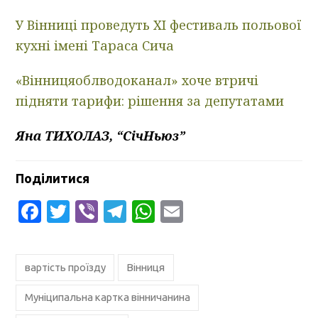
У Вінниці проведуть XI фестиваль польової
кухні імені Тараса Сича
«Вінницяоблводоканал» хоче втричі
підняти тарифи: рішення за депутатами
Яна ТИХОЛАЗ, “СічНьюз”
Поділитися
Facebook
Twitter
Viber
Telegram
WhatsApp
Email
вартість проїзду
Вінниця
Муніципальна картка вінничанина