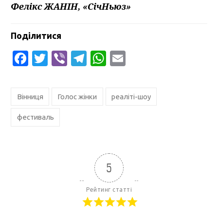
Фелікс ЖАНІН, «СічНьюз»
Поділитися
Facebook
Twitter
Viber
Telegram
WhatsApp
Email
Вінниця
Голос жінки
реаліті-шоу
фестиваль
5
Рейтинг статті