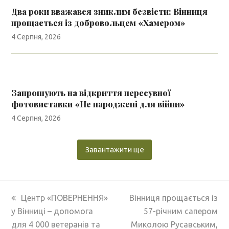
Два роки вважався зниклим безвісти: Вінниця
прощається із добровольцем «Хамером»
4 Серпня, 2026
Запрошують на відкриття пересувної
фотовиставки «Не народжені для війни»
4 Серпня, 2026
Завантажити ще
previous
next
Центр «ПОВЕРНЕННЯ»
Вінниця прощається із
post:
post:
у Вінниці – допомога
57-річним сапером
для 4 000 ветеранів та
Миколою Русавським,