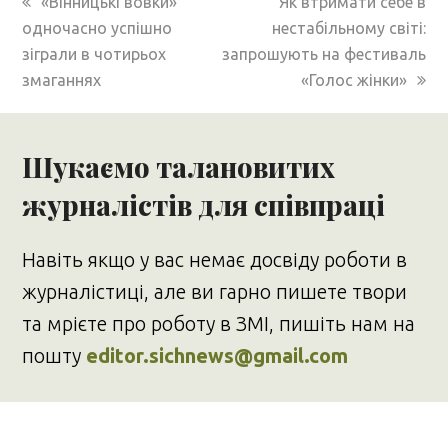
previous
next
«Вінницькі вовки»
Як втримати себе в
post:
post:
одночасно успішно
нестабільному світі:
зіграли в чотирьох
запрошують на фестиваль
змаганнях
«Голос жінки»
Шукаємо талановитих
журналістів для співпраці
Навіть якщо у вас немає досвіду роботи в
журналістиці, але ви гарно пишете твори
та мрієте про роботу в ЗМІ, пишіть нам на
пошту
editor.sichnews@gmail.com