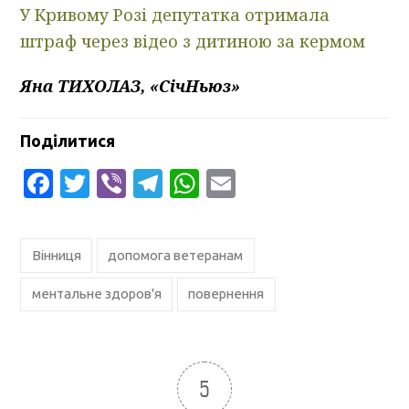
У Кривому Розі депутатка отримала
штраф через відео з дитиною за кермом
Яна ТИХОЛАЗ, «СічНьюз»
Поділитися
Facebook
Twitter
Viber
Telegram
WhatsApp
Email
Вінниця
допомога ветеранам
ментальне здоров'я
повернення
5