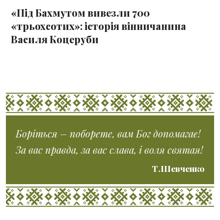
«Під Бахмутом вивезли 700
«трьохсотих»: історія вінничанина
Василя Коцеруби
Боріться – поборете, вам Бог допомагає!
За вас правда, за вас слава, і воля святая!
Т.Шевченко