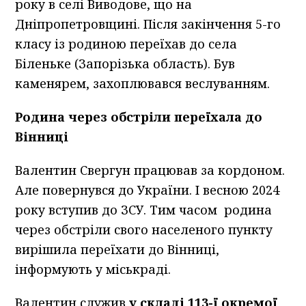
року в селі Виводове, що на
Дніпропетровщині. Після закінчення 5-го
класу із родиною переїхав до села
Біленьке (Запорізька область). Був
каменярем, захоплювався веслуванням.
Родина через обстріли переїхала до
Вінниці
Валентин Свергун працював за кордоном.
Але повернувся до України. І весною 2024
року вступив до ЗСУ. Тим часом родина
через обстріли свого населеного пункту
вирішила переїхати до Вінниці,
інформують у міськраді.
Валентин служив
у складі 113-ї окремої