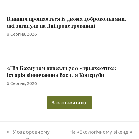
Вінниця прощається із двома добровольцями,
які загинули на Дніпропетровщині
8 Серпня, 2026
«Під Бахмутом вивезли 700 «трьохсотих»:
історія вінничанина Василя Коцеруби
6 Серпня, 2026
Завантажити ще
previous
next
У оздоровчому
На «Екологічному вікенді»