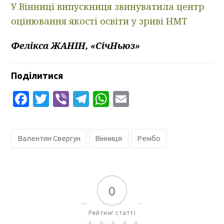
У Вінниці випускниця звинуватила центр
оцінювання якості освіти у зриві НМТ
Фелікса ЖАНІН, «СічНьюз»
Поділитися
Facebook
Twitter
Viber
Telegram
WhatsApp
Email
Валентин Свергун
Вінниця
Рембо
0
Рейтинг статті