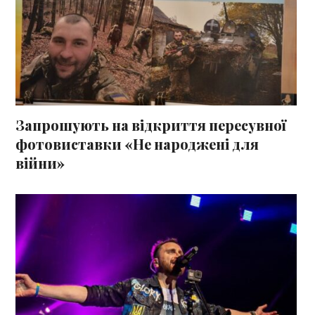
Запрошують на відкриття пересувної
фотовиставки «Не народжені для
війни»