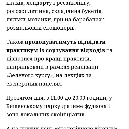
птахів, лендарту і ресайклінгу,
рогозоплетіння, складання букетів,
ляльки-мотанки, гри на барабанах і
розмальовки екошоперів.
Також
пропонуватимуть відвідати
практикум із сортування відходів
та
дізнатися про кращі практики,
напрацьовані в рамках реалізації
«Зеленого курсу», на лекціях та
експертних панелях.
Протягом дня, з 11:00 до 20:00 години, у
Вишенському парку діятиме фудзона і
зона локальних екоініціатив.
А на другий день «Екологічного вікенду»,