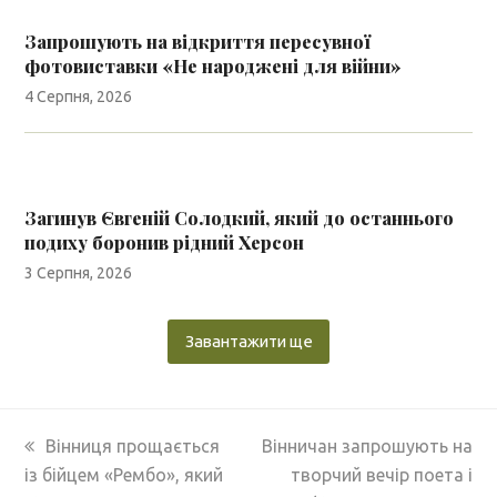
Запрошують на відкриття пересувної
фотовиставки «Не народжені для війни»
4 Серпня, 2026
Загинув Євгеній Солодкий, який до останнього
подиху боронив рідний Херсон
3 Серпня, 2026
Завантажити ще
previous
next
Вінниця прощається
Вінничан запрошують на
post:
post:
із бійцем «Рембо», який
творчий вечір поета і