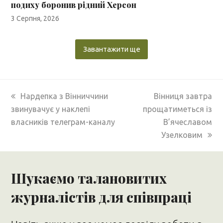
подиху боронив рідний Херсон
3 Серпня, 2026
Завантажити ще
previous
next
Нардепка з Вінниччини
Вінниця завтра
post:
post:
звинувачує у наклепі
прощатиметься із
власників телеграм-каналу
В’ячеславом
Узелковим
Шукаємо талановитих
журналістів для співпраці