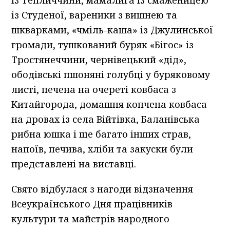
із Тепличчини, мамалига із смаженицею
із Студеної, вареники з вишнею та
шкварками, «чміль-каша» із Джулинської
громади, тушкований буряк «Бігос» із
Тростянеччини, чернівецький «дід»,
ободівські пшоняні голубці у буряковому
листі, печена на очереті ковбаса з
Китайгорода, домашня копчена ковбаса
на дровах із села Війтівка, Баланівська
рибна юшка і ще багато інших страв,
напоїв, печива, хліби та закуски були
представлені на виставці.
Свято відбулася з нагоди відзначення
Всеукраїнського Дня працівників
культури та майстрів народного