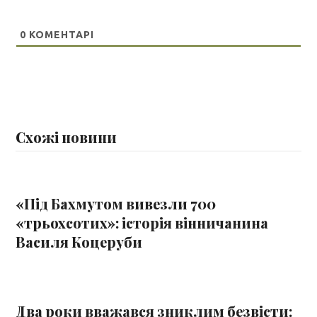
0
КОМЕНТАРІ
Схожі новини
«Під Бахмутом вивезли 700
«трьохсотих»: історія вінничанина
Василя Коцеруби
Два роки вважався зниклим безвісти: