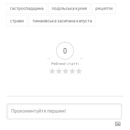
гастроспадщина
подільська кухня
рецепти
страви
тиманівська засипана капуста
0
Рейтинг статті