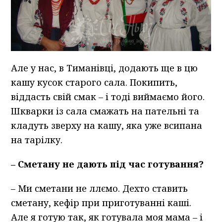
Але у нас, в Тиманівці, додають ще в цю
кашу кусок старого сала. Покипить,
віддасть свій смак – і тоді виймаємо його.
Шкварки із сала смажать на пательні та
кладуть зверху на кашу, яка уже всипана
на тарілку.
– Сметану не дають під час готування?
– Ми сметани не ллємо. Дехто ставить
сметану, кефір при приготуванні каші.
Але я готую так, як готувала моя мама – і