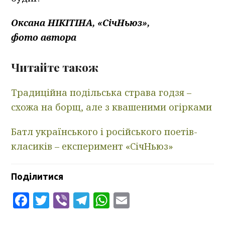
Оксана НІКІТІНА, «СічНьюз»,
фото автора
Читайте також
Традиційна подільська страва годзя –
схожа на борщ, але з квашеними огірками
Батл українського і російського поетів-
класиків – експеримент «СічНьюз»
Поділитися
Facebook
Twitter
Viber
Telegram
WhatsApp
Email