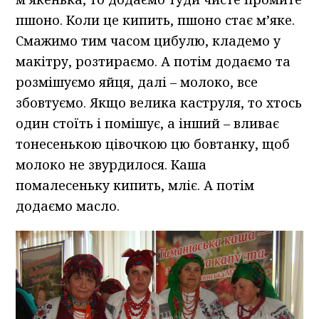
пшоно. Коли це кипить, пшоно стає м’яке.
Смажимо тим часом цибулю, кладемо у
макітру, розтираємо. А потім додаємо та
розмішуємо яйця, далі – молоко, все
збовтуємо. Якщо велика каструля, то хтось
один стоїть і помішує, а інший – вливає
тонесенькою цівочкою цю бовтанку, щоб
молоко не звурдилося. Каша
помалесеньку кипить, мліє. А потім
додаємо масло.