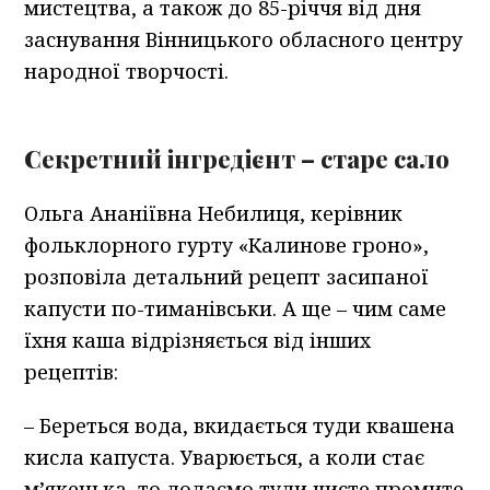
мистецтва, а також до 85-річчя від дня
заснування Вінницького обласного центру
народної творчості.
Секретний інгредієнт – старе сало
Ольга Ананіївна Небилиця, керівник
фольклорного гурту «Калинове гроно»,
розповіла детальний рецепт засипаної
капусти по-тиманівськи. А ще – чим саме
їхня каша відрізняється від інших
рецептів:
– Береться вода, вкидається туди квашена
кисла капуста. Уварюється, а коли стає
м’якенька, то додаємо туди чисте промите