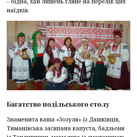
– бідна, хай лишень гляне на перелік цих
наїдків.
Багатство подільського столу
Знаменита каша «Зозуля» із Дашківців,
Тиманівська засипана капуста, бадзьоня