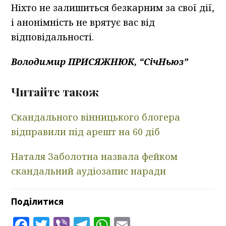
Ніхто не залишиться безкарним за свої дії,
і анонімність не врятує вас від
відповідальності.
Володимир ПРИСЯЖНЮК, “СічНьюз”
Читайте також
Скандального вінницького блогера
відправили під арешт на 60 діб
Наталя Заболотна назвала фейком
скандальний аудіозапис наради
Поділитися
Facebook
Twitter
Viber
Telegram
WhatsApp
Email