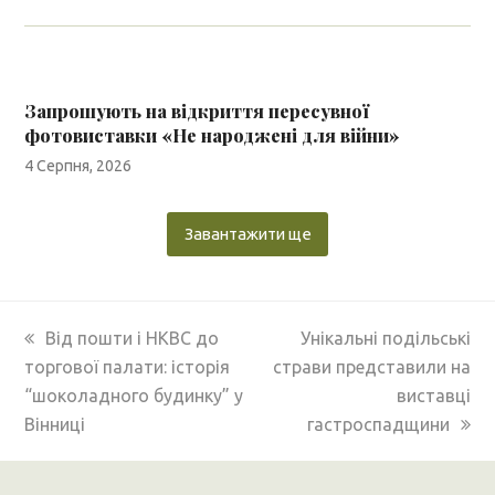
Запрошують на відкриття пересувної
фотовиставки «Не народжені для війни»
4 Серпня, 2026
Завантажити ще
previous
next
Від пошти і НКВС до
Унікальні подільські
post:
post:
торгової палати: історія
страви представили на
“шоколадного будинку” у
виставці
Вінниці
гастроспадщини