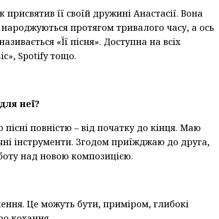
к присвятив її своїй дружині Анастасії. Вона
і народжуються протягом тривалого часу, а ось
азивається «Її пісня». Доступна на всіх
», Spotify тощо.
 для неї?
пісні повністю – від початку до кінця. Маю
ичні інструменти. Згодом приїжджаю до друга,
оботу над новою композицією.
нення. Це можуть бути, приміром, глибокі
ро кохання.