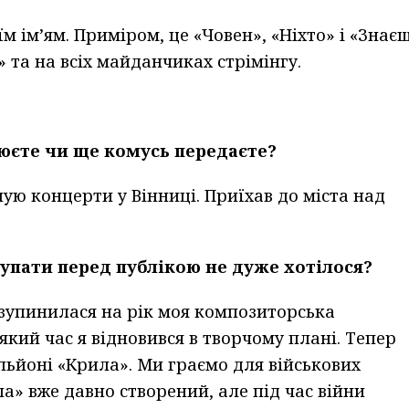
їм ім’ям. Приміром, це «Човен», «Ніхто» і «Знає
» та на всіх майданчиках стрімінгу.
рюєте чи ще комусь передаєте?
ую концерти у Вінниці. Приїхав до міста над
упати перед публікою не дуже хотілося?
ь зупинилася на рік моя композиторська
еякий час я відновився в творчому плані. Тепер
ьйоні «Крила». Ми граємо для військових
ла» вже давно створений, але під час війни