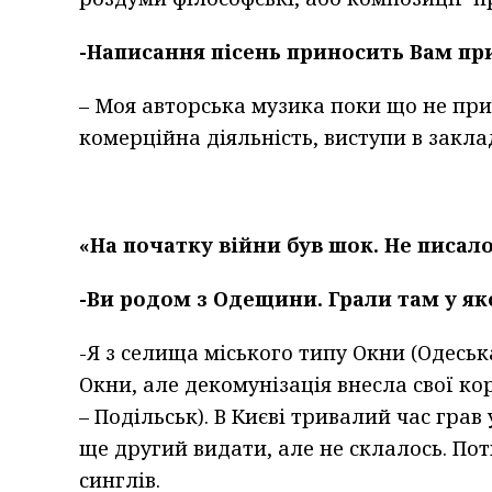
-Написання пісень приносить Вам п
– Моя авторська музика поки що не при
комерційна діяльність, виступи в закла
«На початку війни був шок. Не писал
-Ви родом з Одещини. Грали там у я
-Я з селища міського типу Окни (Одеськ
Окни, але декомунізація внесла свої кор
– Подільськ). В Києві тривалий час грав
ще другий видати, але не склалось. По
синглів.