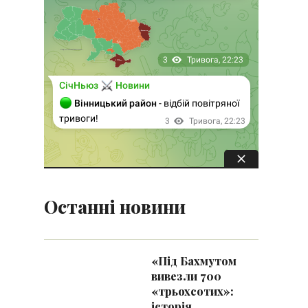
Останні новини
«Під Бахмутом
вивезли 700
«трьохсотих»:
історія