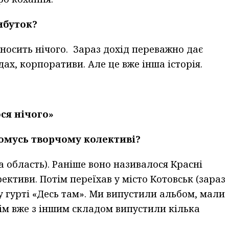
рибуток?
носить нічого. Зараз дохід переважно дає
дах, корпоративи. Але це вже інша історія.
ося нічого»
комусь творчому колективі?
а область). Раніше воно називалося Красні
ективи. Потім переїхав у місто Котовськ (зараз
 у гурті «Десь там». Ми випустили альбом, мали
тім вже з іншим складом випустили кілька