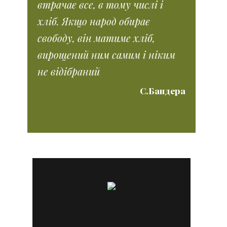
втрачає все, в тому числі і
хліб. Якщо народ обирає
свободу, він матиме хліб,
вирощений ним самим і ніким
не відібраний
С.Бандера