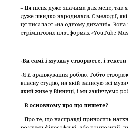
– Ця пісня дуже значима для мене, так я
дуже швидко народилася. Є мелодії, як
ця писалася «на одному диханні». Вона н
стрімінгових платформах «YouTube Music
-Ви самі і музику створюєте, і тексти
-Я й аранжування роблю. Тобто створюю 
власну студію, на якій записую всі муз
який живе у Вінниці, і ми закінчуємо р
– В основному про що пишете?
– Про те, що насправді приносить натх
роздуми філософські, або композиції п