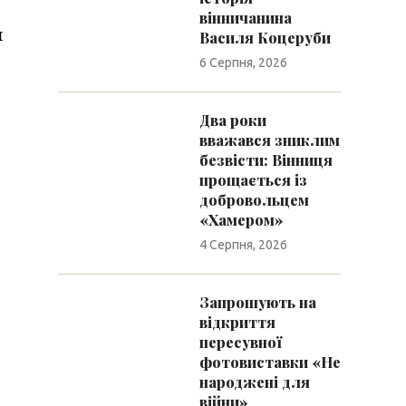
вінничанина
ш
Василя Коцеруби
6 Серпня, 2026
Два роки
вважався зниклим
безвісти: Вінниця
прощається із
добровольцем
«Хамером»
4 Серпня, 2026
Запрошують на
відкриття
пересувної
фотовиставки «Не
народжені для
війни»