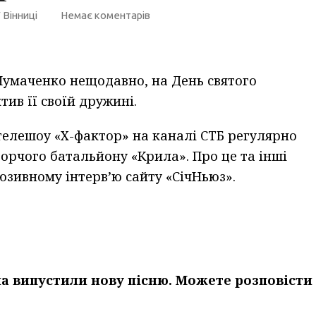
 Вінниці
Немає коментарів
Чумаченко нещодавно, на День святого
тив її своїй дружині.
елешоу «Х-фактор» на каналі СТБ регулярно
ворчого батальйону «Крила». Про це та інші
юзивному інтерв’ю сайту «СічНьюз».
на випустили нову пісню. Можете розповісти