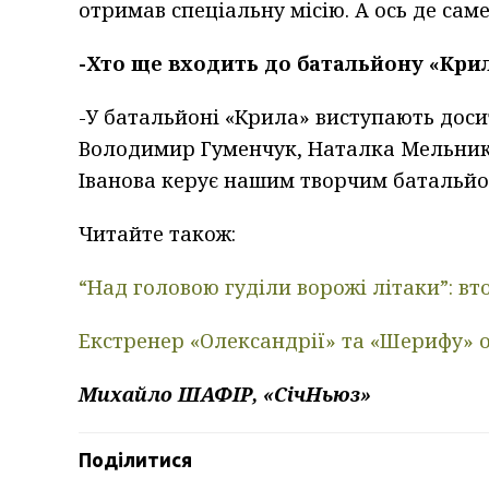
отримав спеціальну місію. А ось де сам
-Хто ще входить до батальйону «Кри
-У батальйоні «Крила» виступають доси
Володимир Гуменчук, Наталка Мельник
Іванова керує нашим творчим батальйо
Читайте також:
“Над головою гуділи ворожі літаки”: в
Екстренер «Олександрії» та «Шерифу» 
Михайло ШАФІР, «СічНьюз»
Поділитися