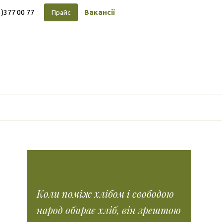
3)377 00 77
Вакансії
Прайс
Підписуйтесь на новини
Facebook
Instagram
Tiktok
Vimeo
Tumblr
Коли поміж хлібом і свободою
народ обирає хліб, він зрештою