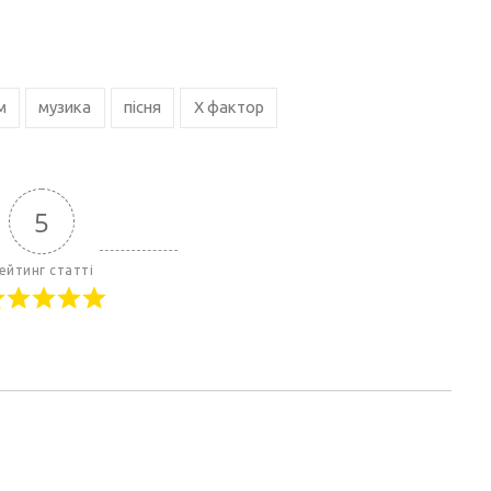
м
музика
пісня
Х фактор
5
ейтинг статті