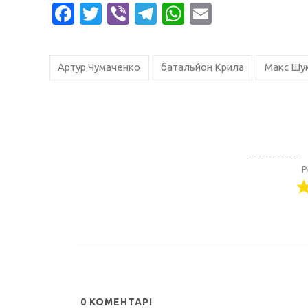
Facebook
Twitter
Viber
Telegram
WhatsApp
Email
Артур Чумаченко
батальйон Крила
Макс Шу
Р
0
КОМЕНТАРІ