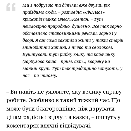
Ми з подругою та дітьми вже другий рік
приїздимо сюди, – розповіла «СічНьюз»
крижопільчанка Олеся Жовтан. – Тут
неймовірно природньо, душевно. Все так гарно
обставлено старовинними речами, гарно і у
дворі. Я аж сама захотіла жити у такій старій
глинобитній хатині, з піччю та сволоком.
Куштували тут рибну юшку та кабачанку
(гарбузова каша – прим. авт.), зварену на
манній крупі. Тут так традиційно готують, у
нас – по-іншому.
– Ви навіть не уявляєте, яку велику справу
робите. Особливо в такий тяжкий час. Що
може бути благородніше, ніж дарувати
дітям радість і відчуття казки, – пишуть у
коментарях вдячні відвідувачі.