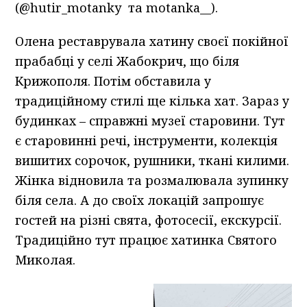
(@hutir_motanky та motanka__).
Олена реставрувала хатину своєї покійної
прабабці у селі Жабокрич, що біля
Крижополя. Потім обставила у
традиційному стилі ще кілька хат. Зараз у
будинках – справжні музеї старовини. Тут
є старовинні речі, інструменти, колекція
вишитих сорочок, рушники, ткані килими.
Жінка відновила та розмалювала зупинку
біля села. А до своїх локацій запрошує
гостей на різні свята, фотосесії, екскурсії.
Традиційно тут працює хатинка Святого
Миколая.