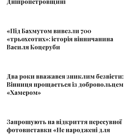
Дніпропетровщині
«Під Бахмутом вивезли 700
«трьохсотих»: історія вінничанина
Василя Коцеруби
Два роки вважався зниклим безвісти:
Вінниця прощається із добровольцем
«Хамером»
Запрошують на відкриття пересувної
фотовиставки «Не народжені для