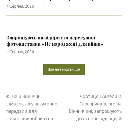
4 Серпня, 2026
Запрошують на відкриття пересувної
фотовиставки «Не народжені для війни»
4 Серпня, 2026
Завантажити ще
previous
next
На Вінниччині
Чортиця і Ангели із
post:
post:
шматок лісу незаконно
Серебринців, що на
передали для
Вінниччині, запрошують
сільгоспвиробництва
до етнорезиденції