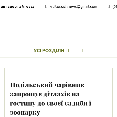
раці звертайтесь:
editor.sichnews@gmail.com
(0
УСІ РОЗДІЛИ
Подільський чарівник
запрошує дітлахів на
гостину до своєї садиби і
зоопарку