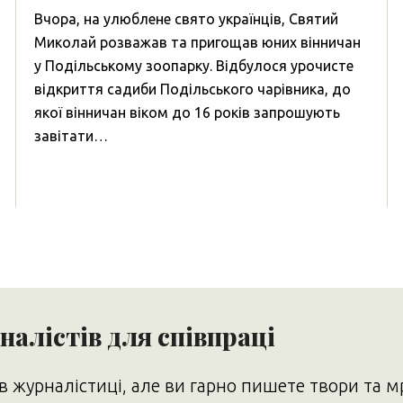
Вчора, на улюблене свято українців, Святий
Миколай розважав та пригощав юних вінничан
у Подільському зоопарку. Відбулося урочисте
відкриття садиби Подільського чарівника, до
якої вінничан віком до 16 років запрошують
завітати…
алістів для співпраці
в журналістиці, але ви гарно пишете твори та м