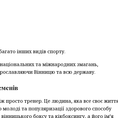
багато інших видів спорту.
національних та міжнародних змагань,
прославляючи Вінницю та всю державу.
сменів
ж просто тренер. Це людина, яка все своє житт
 молоді та популяризації здорового способу
інницького боксу та кікбоксингу, а його ім’я