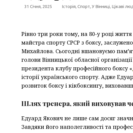
31 Січня, 2025
Історія
,
Спорт
,
У Вінниці
,
Цікаві лю
Рівно три роки тому, на 80-у році житт
майстра спорту СРСР з боксу, заслужен
Михайлова. Сьогодні вшановуємо пам’ят
голови Вінницької обласної організації
президента клубу професійного боксу «
історії українського спорту. Адже Едуа
розвиток боксу і кікбоксингу, виховавш
Шлях тренера, який виховував ч
Едуард Якович не лише сам досяг значни
Завдяки його наполегливості та профе