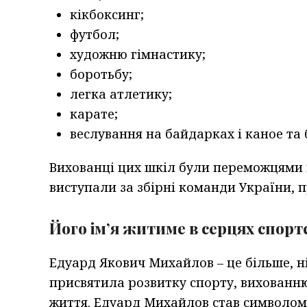
кікбоксинг;
футбол;
художню гімнастику;
боротьбу;
легка атлетику;
карате;
веслування на байдарках і каное та 
Вихованці цих шкіл були переможцями 
виступали за збірні команди України, 
Його ім’я житиме в серцях спорт
Едуард Якович Михайлов – це більше, ні
присвятила розвитку спорту, вихованню
життя. Едуард Михайлов став символом в