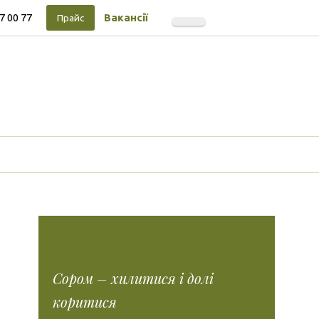
7 00 77
Вакансії
Прайс
Підписуйтесь на новини
Facebook
Instagram
Tiktok
Vimeo
Tumblr
Сором – хилитися і долі
коритися