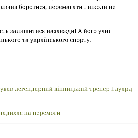
навчив боротися, перемагати і ніколи не
ість залишитися назавжди! А його учні
цького та українського спорту.
нував легендарний вінницький тренер Едуард
 надихає на перемоги