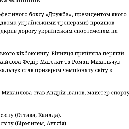
рофесійного боксу «Дружба», президентом якого
ще двома українськими тренерами) пройшов
відкрив дорогу українським спортсменам на
ського кікбоксингу. Вінниця прийняла перший
ихайлова Федір Магелат та Роман Михальчук
хальчук став призером чемпіонату світу з
Михайлова став Андрій Іванов, майстер спорт
світу (Оттава, Канада).
світу (Бірмінгем, Англія).