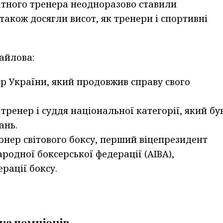
атного тренера неодноразово ставили
 також досягли висот, як тренери і спортивні
айлова:
р України, який продовжив справу свого
тренер і суддя національної категорії, який бу
ань.
онер світового боксу, перший віцепрезидент
родної боксерської федерації (AIBA),
рації боксу.
ка чемпіонів