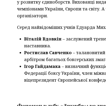
у розвитку єдиноборств. Вихованці вид
чемпіонами України, Європи та світу. А
організатори.
Серед найвідоміших учнів Едуарда Мих
Віталій Вдовкін
– заслужений трене
наставника.
Ростислав Савченко
– талановитий 
арбітром багатьох боксерських змаг
Ігор Гайдамака
– визначний функці
Федерації боксу України, член міжна
віцепрезидент Європейської конфеде
Феномен клубу «Дружба»: колис