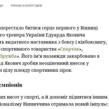
ди
Немає коментарів
я перестало битися серце першого у Вінниці
ого тренера України Едуарда Яковича
ь видатного наставника з боксу і кікбоксингу,
 спортивного товариства «
Спартак
»,
Дружба
». Його ім’я назавжди закарбовано в
рд Якович зробив неоціненний внесок у
и цілу плеяду спортивних зірок.
емпіонів
х висот у спорті, а й допоміг піднятися іншим.
сіоналізму Вінниччина отримала новий імпульс