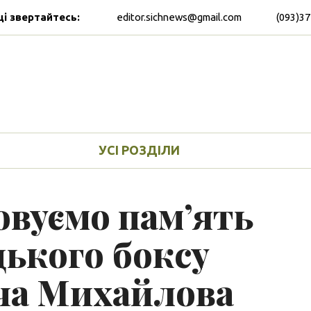
ці звертайтесь:
editor.sichnews@gmail.com
(093)37
УСІ РОЗДІЛИ
овуємо пам’ять
цького боксу
ча Михайлова