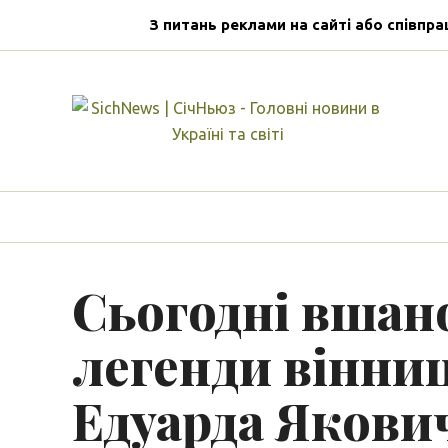
З питань реклами на сайті або співпра
Сьогодні вшан
легенди вінни
Едуарда Якови