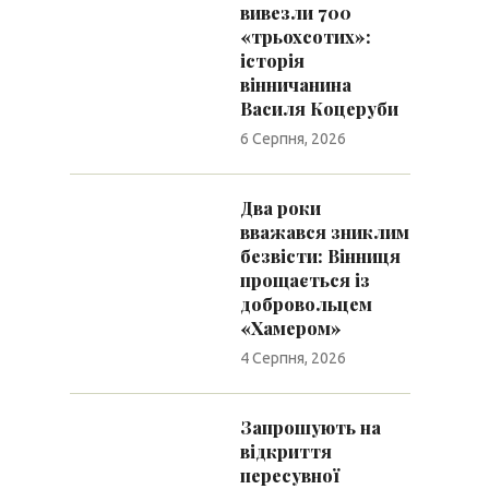
вивезли 700
«трьохсотих»:
історія
вінничанина
Василя Коцеруби
6 Серпня, 2026
Два роки
вважався зниклим
безвісти: Вінниця
прощається із
добровольцем
«Хамером»
4 Серпня, 2026
Запрошують на
відкриття
пересувної