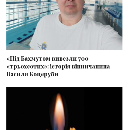
«Під Бахмутом вивезли 700
«трьохсотих»: історія вінничанина
Василя Коцеруби