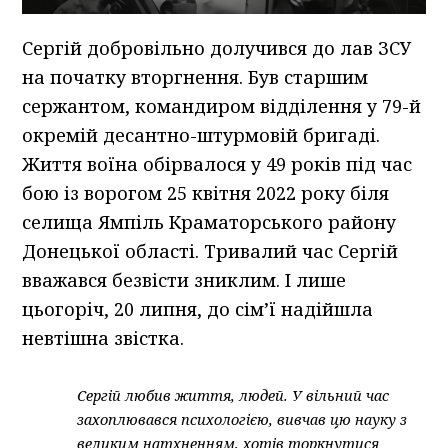
Сергій добровільно долучився до лав ЗСУ
на початку вторгнення. Був старшим
сержантом, командиром відділення у 79-й
окремій десантно-штурмовій бригаді.
Життя воїна обірвалося у 49 років під час
бою із ворогом 25 квітня 2022 року біля
селища Ямпіль Краматорського району
Донецької області. Тривалий час Сергій
вважався безвісти зниклим. І лише
цьогоріч, 20 липня, до сім’ї надійшла
невтішна звістка.
Сергій любив життя, людей. У вільний час
захоплювався психологією, вивчав цю науку з
великим натхненням, хотів торкнутися