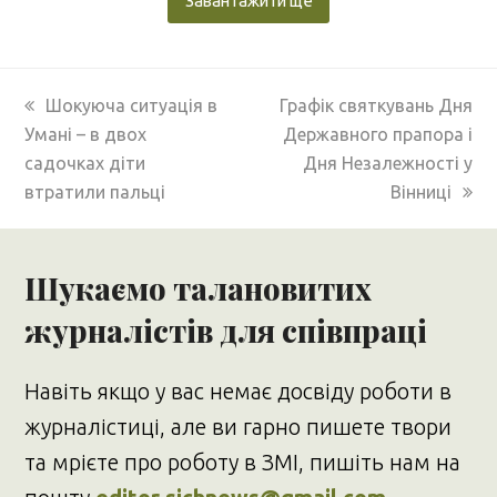
Завантажити ще
previous
next
Шокуюча ситуація в
Графік святкувань Дня
post:
post:
Умані – в двох
Державного прапора і
садочках діти
Дня Незалежності у
втратили пальці
Вінниці
Шукаємо талановитих
журналістів для співпраці
Навіть якщо у вас немає досвіду роботи в
журналістиці, але ви гарно пишете твори
та мрієте про роботу в ЗМІ, пишіть нам на