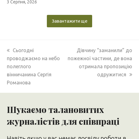
3 Серпня, 2026
Завантажити ще
previous
next
Сьогодні
Дівчину “заманили” до
post:
post:
проводжаємо на небо
пожежної частини, де вона
полеглого
отримала пропозицію
вінничанина Сергія
одружитися
Романова
Шукаємо талановитих
журналістів для співпраці
Навіть якщо у вас немає досвіду роботи в