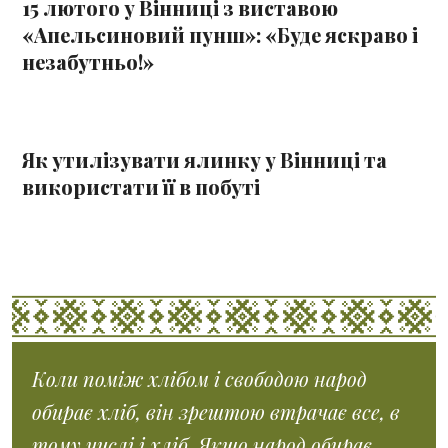
15 лютого у Вінниці з виставою
«Апельсиновий пунш»: «Буде яскраво і
незабутньо!»
Як утилізувати ялинку у Вінниці та
використати її в побуті
Коли поміж хлібом і свободою народ
обирає хліб, він зрештою втрачає все, в
тому числі і хліб. Якщо народ обирає