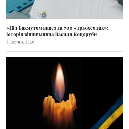
«Під Бахмутом вивезли 700 «трьохсотих»:
історія вінничанина Василя Коцеруби
6 Серпня, 2026