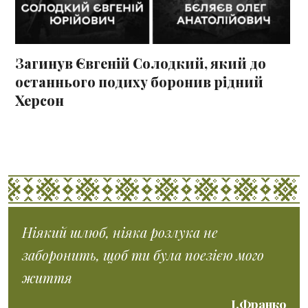
Загинув Євгеній Солодкий, який до
останнього подиху боронив рідний
Херсон
Ніякий шлюб, ніяка розлука не
заборонить, щоб ти була поезією мого
життя
І.Франко