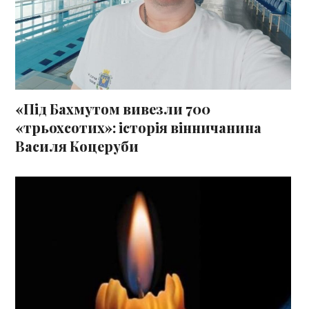
«Під Бахмутом вивезли 700
«трьохсотих»: історія вінничанина
Василя Коцеруби