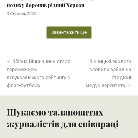
подиху боронив рідний Херсон
3 Серпня, 2026
Завантажити ще
previous
next
Збірна Вінниччини стала
Вінницькі екологи
post:
post:
переможцем
зловили зайця на
всеукраїнського рейтингу з
стадіоні
флаг-футболу
медуніверситету
Шукаємо талановитих
журналістів для співпраці