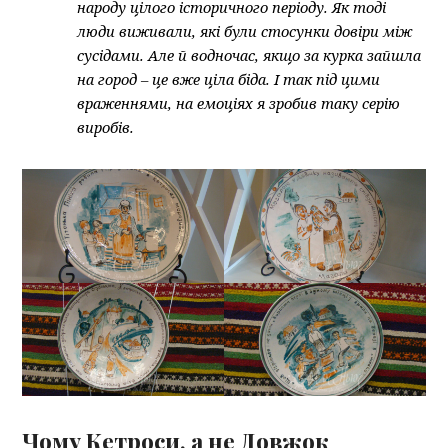
народу цілого історичного періоду. Як тоді
люди виживали, які були стосунки довіри між
сусідами. Але й водночас, якщо за курка зайшла
на город – це вже ціла біда. І так під цими
враженнями, на емоціях я зробив таку серію
виробів.
Чому Кетроси, а не Довжок