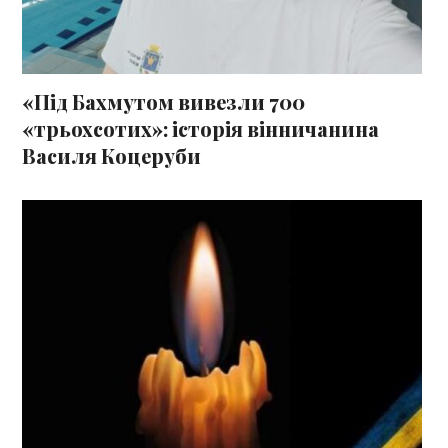
«Під Бахмутом вивезли 700
«трьохсотих»: історія вінничанина
Василя Коцеруби