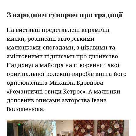
З народним гумором про традиції
На виставці представлені керамічні
миски, розписані авторськими
малюнками-спогадами, з цікавими та
змістовними підписами про дитинство.
Надихнула майстра на створення такої
оригінальної колекції виробів книга його
однокласника Михайла Вдовцова
«Романтичні овиди Кетрос». А малюнки
доповнив описами авторства Івана
Волошенюка.