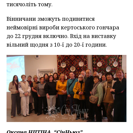
тисячоліть тому.
Вінничани зможуть подивитися
неймовірні вироби кертоського гончара
до 22 грудня включно. Вхід на виставку
вільний щодня з 10-ї до 20-ї години.
Оксана НІІТІНА
, “СічНьюз”
,