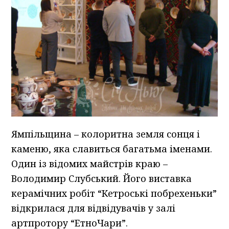
Ямпільщина – колоритна земля сонця і
каменю, яка славиться багатьма іменами.
Один із відомих майстрів краю –
Володимир Слубський. Його виставка
керамічних робіт “Кетроські побрехеньки”
відкрилася для відвідувачів у залі
артпротору “ЕтноЧари”.