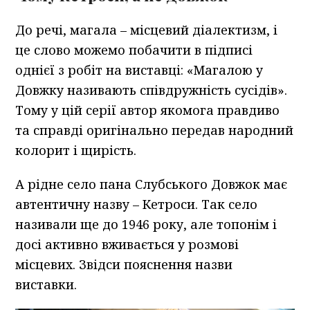
До речі, магала – місцевий діалектизм, і
це слово можемо побачити в підписі
однієї з робіт на виставці: «Магалою у
Довжку називають співдружність сусідів».
Тому у цій серії автор якомога правдиво
та справді оригінально передав народний
колорит і щирість.
А рідне село пана Слубського Довжок має
автентичну назву – Кетроси. Так село
називали ще до 1946 року, але топонім і
досі активно вживається у розмові
місцевих. Звідси пояснення назви
виставки.