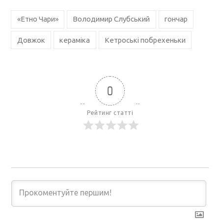
«Етно Чари»
Володимир Слубський
гончар
Довжок
кераміка
Кетроські побрехеньки
0
Рейтинг статті