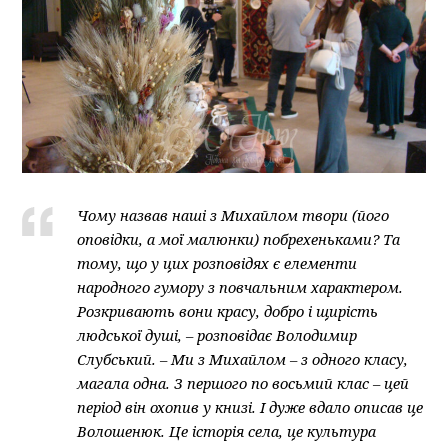
Чому назвав наші з Михайлом твори (його
оповідки, а мої малюнки) побрехеньками? Та
тому, що у цих розповідях є елементи
народного гумору з повчальним характером.
Розкривають вони красу, добро і щирість
людської душі, – розповідає Володимир
Слубський. – Ми з Михайлом – з одного класу,
магала одна. З першого по восьмий клас – цей
період він охопив у книзі. І дуже вдало описав це
Волошенюк. Це історія села, це культура