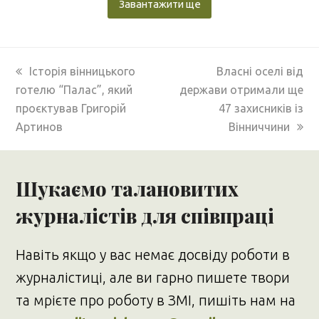
Завантажити ще
previous
next
Історія вінницького
Власні оселі від
post:
post:
готелю “Палас”, який
держави отримали ще
проєктував Григорій
47 захисників із
Артинов
Вінниччини
Шукаємо талановитих
журналістів для співпраці
Навіть якщо у вас немає досвіду роботи в
журналістиці, але ви гарно пишете твори
та мрієте про роботу в ЗМІ, пишіть нам на