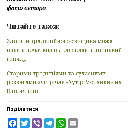
фото автора
Читайте також
Зліпити традиційного свищика може
навіть початківець, розповів вінницький
гончар
Старими традиціями та сучасними
розвагами зустрічає «Хутір Мотанки» на
Вінниччині
Поділитися
Facebook
Twitter
Viber
Telegram
WhatsApp
Email