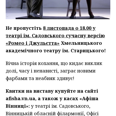
Не пропустіть
8 листопада о 18.00 у
театрі ім. Садовського сучасну версію
«Ромео і Джульєтта»
Хмельницького
академічного театру ім. Старицького!
Вічна історія кохання, що кидає виклик
долі, часу і ненависті, заграє новими
фарбами та неабияк здивує!
Квитки на виставу купуйте на сайті
afisha.vn.ua, а також у касах «Афіша
Вінниці»:
у театрі ім. Садовського,
Вінницькій обласній філармонії, Офісі