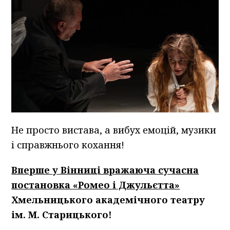
Не просто вистава, а вибух емоцій, музики
і справжнього кохання!
Вперше у Вінниці вражаюча сучасна
постановка «Ромео і Джульєтта»
Хмельницького академічного театру
ім. М. Старицького!