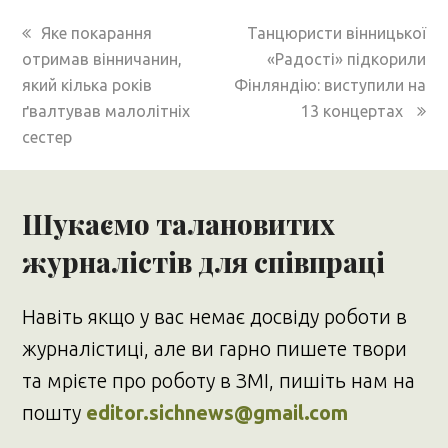
previous
next
Яке покарання
Танцюристи вінницької
post:
post:
отримав вінничанин,
«Радості» підкорили
який кілька років
Фінляндію: виступили на
ґвалтував малолітніх
13 концертах
сестер
Шукаємо талановитих
журналістів для співпраці
Навіть якщо у вас немає досвіду роботи в
журналістиці, але ви гарно пишете твори
та мрієте про роботу в ЗМІ, пишіть нам на
пошту
editor.sichnews@gmail.com