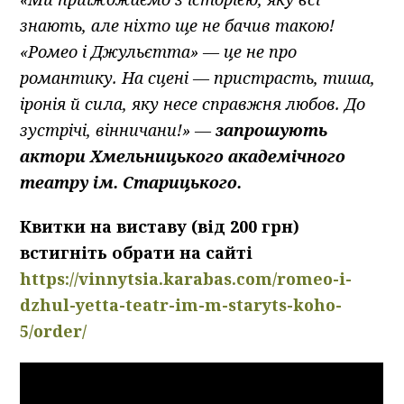
знають, але ніхто ще не бачив такою!
«Ромео і Джульєтта» — це не про
романтику. На сцені — пристрасть, тиша,
іронія й сила, яку несе справжня любов. До
зустрічі, вінничани!» —
запрошують
актори Хмельницького академічного
театру ім. Старицького.
Квитки на виставу (від 200 грн)
встигніть обрати на сайті
https://vinnytsia.karabas.com/romeo-i-
dz
hul-yetta-teatr-im-m-staryts-koho-
5/order/