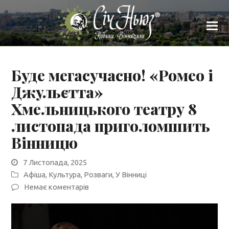
Буде мегасучасно! «Ромео і
Джульєтта»
Хмельницького театру 8
листопада приголомшить
Вінницю
7 Листопада, 2025
Афіша
,
Культура
,
Розваги
,
У Вінниці
Немає коментарів