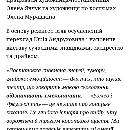
Олена Янчук та художниця по костюмах
Олена Мурашкіна.
В основу режисер взяв осучаснений
переклад Юрія Андруховича і наповнив
виставу сучасними знахідками, експресією
та драйвом.
«Постановка сповнена енергії, гумору,
глибокої емоційності — для тих, хто шукає
театр, що говорить мовою сьогодення, —
відзначають хмельничани.
— «Ромео і
Джульєтта» — це не лише про юнацьке
кохання. Це глибока історія про вибір, ціну
ворожнечі й трагізм короткого щастя. Ми
запрошуємо глядачів пережити ці емоції