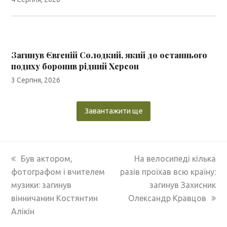
Загинув Євгеній Солодкий, який до останнього
подиху боронив рідний Херсон
3 Серпня, 2026
Завантажити ще
previous
next
Був актором,
На велосипеді кілька
post:
post:
фотографом і вчителем
разів проїхав всю країну:
музики: загинув
загинув Захисник
вінничанин Костянтин
Олександр Кравцов
Алікін