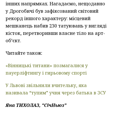
інших напрямках. Нагадаємо, нещодавно
у Дрогобичі був зафіксований світовий
рекорд іншого характеру: місцевий
мешканець набив 230 татуювань у вигляді
кісток, перетворивши власне тіло на арт-
об’єкт.
Читайте також:
«Вінницькі титани» позмагалися у
пауерліфтингу і гирьовому спорті
У Львові звільнили вчительку, яка
називала “тупим” учня через батька в ЗСУ
Яна ТИХОЛАЗ, “СічНьюз”