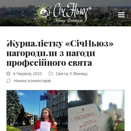
Журналістку «СічНьюз»
нагородили з нагоди
професійного свята
6 Червня, 2025
Cвята
,
У Вінниці
Немає коментарів