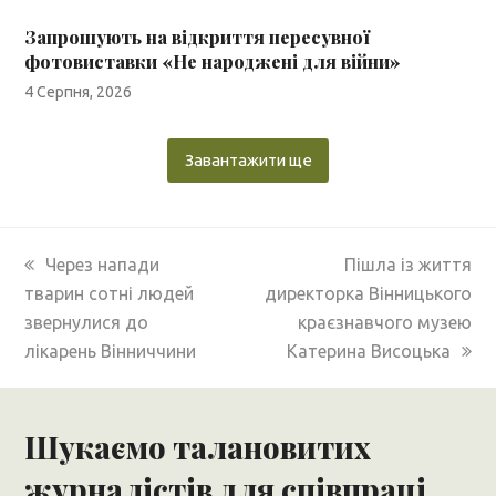
Запрошують на відкриття пересувної
фотовиставки «Не народжені для війни»
4 Серпня, 2026
Завантажити ще
previous
next
Через напади
Пішла із життя
post:
post:
тварин сотні людей
директорка Вінницького
звернулися до
краєзнавчого музею
лікарень Вінниччини
Катерина Висоцька
Шукаємо талановитих
журналістів для співпраці