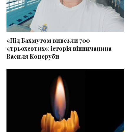
«Під Бахмутом вивезли 700
«трьохсотих»: історія вінничанина
Василя Коцеруби