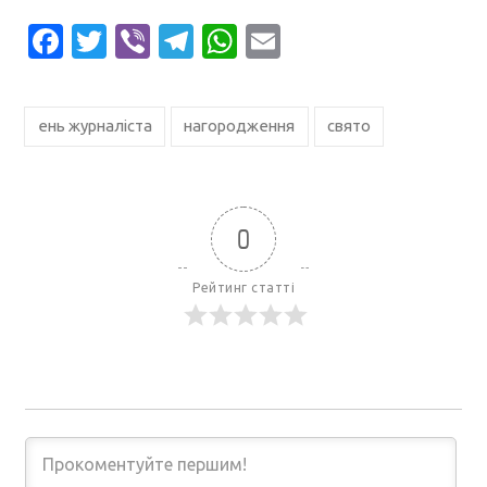
Facebook
Twitter
Viber
Telegram
WhatsApp
Email
ень журналіста
нагородження
свято
0
Рейтинг статті