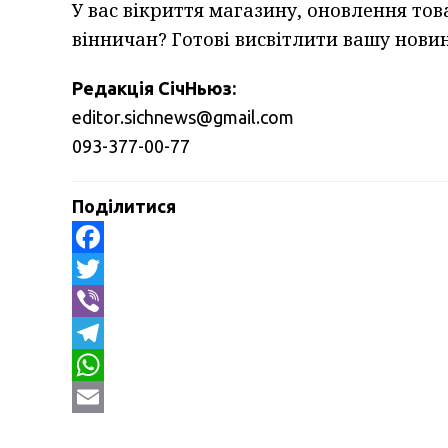
У вас вікриття магазину, оновлення тов
вінничан? Готові висвітлити вашу новину
Редакція СічНьюз:
editor.sichnews@gmail.com
093-377-00-77
Поділитися
Facebook
Twitter
Viber
Telegram
WhatsApp
Email