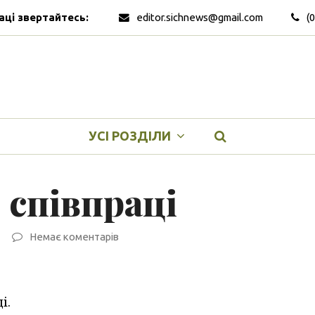
аці звертайтесь:
editor.sichnews@gmail.com
(
УСІ РОЗДІЛИ
 співпраці
Немає коментарів
і.