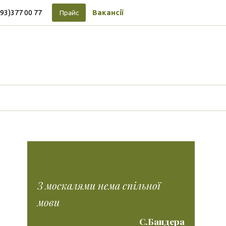
093)377 00 77
Вакансії
Прайс
Підписуйтесь на новини
Facebook
Vimeo
Tumblr
Instagram
Tiktok
З москалями нема спільної
мови
С.Бандера