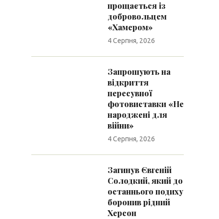
прощається із
добровольцем
«Хамером»
4 Серпня, 2026
Запрошують на
відкриття
пересувної
фотовиставки «Не
народжені для
війни»
4 Серпня, 2026
Загинув Євгеній
Солодкий, який до
останнього подиху
боронив рідний
Херсон