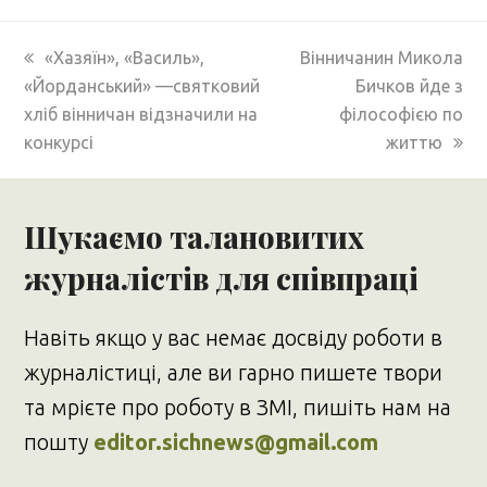
previous
next
«Хазяїн», «Василь»,
Вінничанин Микола
post:
post:
«Йорданський» —святковий
Бичков йде з
хліб вінничан відзначили на
філософією по
конкурсі
життю
Шукаємо талановитих
журналістів для співпраці
Навіть якщо у вас немає досвіду роботи в
журналістиці, але ви гарно пишете твори
та мрієте про роботу в ЗМІ, пишіть нам на
пошту
editor.sichnews@gmail.com