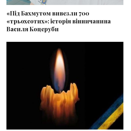
«Під Бахмутом вивезли 700
«трьохсотих»: історія вінничанина
Василя Коцеруби