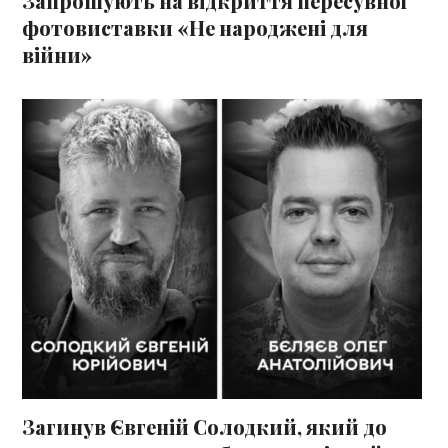
Запрошують на відкриття пересувної
фотовиставки «Не народжені для
війни»
Загинув Євгеній Солодкий, який до