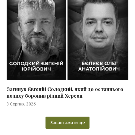
Загинув Євгеній Солодкий, який до останнього
подиху боронив рідний Херсон
3 Серпня, 2026
Завантажити ще