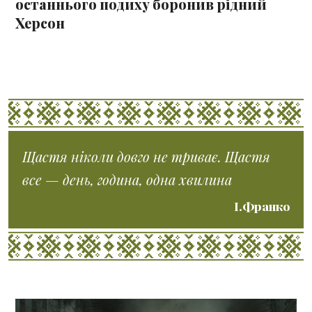
останнього подиху боронив рідний
Херсон
Щастя ніколи довго не триває. Щастя
все — день, година, одна хвилина
І.Франко