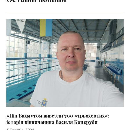
«Під Бахмутом вивезли 700 «трьохсотих»:
історія вінничанина Василя Коцеруби
6 Серпня, 2026