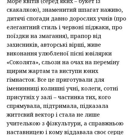
Море квітів (серед яких – букет із
скакалкою), знаменитий шпагат наживо,
дитячі спогади давно дорослих учнів (про
елегантний стиль і червоні піджаки, про
поїздки на змагання), прапор від
захисників, авторські вірші, живе
виконання улюбленої пісні ювілярки
«Соколята», сльози на очах на переміну
щирим жартам та виступи юних
гімнасток. Все це приготували для
іменинниці колишні учні, колеги, сотні
присутніх у залі – частинка тих, кого
спрямувала, підтримала, підказала
життєвий вектор і стала не лише
учителькою з фізкультури, а справжньою
наставницею і кому віддавала своє серце