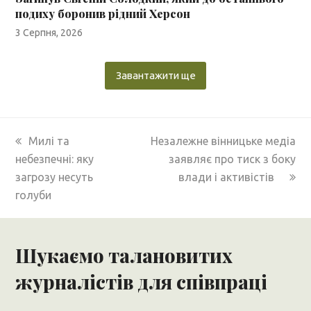
подиху боронив рідний Херсон
3 Серпня, 2026
Завантажити ще
previous
next
Милі та
Незалежне вінницьке медіа
post:
post:
небезпечні: яку
заявляє про тиск з боку
загрозу несуть
влади і активістів
голуби
Шукаємо талановитих
журналістів для співпраці