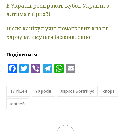
В Україні розіграють Кубок України з
алтимат-фризбі
Після канікул учні початкових класів
харчуватимуться безкоштовно
Поділитися
Facebook
Twitter
Viber
Telegram
WhatsApp
Email
13 ліцей
90 років
Лариса Богатчук
спорт
ювілей