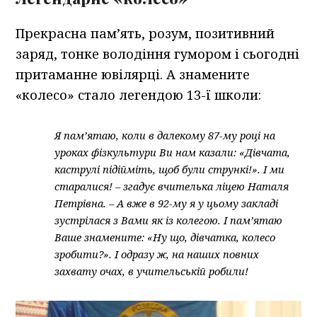
Прекрасна пам’ять, розум, позитивний
заряд, тонке володіння гумором і сьогодні
притаманне ювілярці. А знамените
«колесо» стало легендою 13-ї школи:
Я пам’ятаю, коли в далекому 87-му році на
уроках фізкультури Ви нам казали: «Дівчата,
каструлі підійміть, щоб були стрункі!». І ми
старалися! – згадує вчителька ліцею Наталя
Петрівна. – А вже в 92-му я у цьому закладі
зустрілася з Вами як із колегою. І пам’ятаю
Ваше знамените: «Ну що, дівчатка, колесо
зробити?». І одразу ж, на наших повних
захвату очах, в учительській робили!