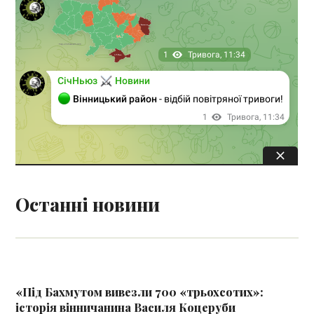
Останні новини
«Під Бахмутом вивезли 700 «трьохсотих»:
історія вінничанина Василя Коцеруби