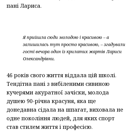
пані Лариса.
Я прийшла сюди молодою і красивою – а
залишилась тут просто красивою, – згадували
гості вечора один із крилатих жартів Лариси
Олександрівни.
46 років свого життя віддала цій школі.
Тендітна пані з вибіленими сивиною
кучерями акуратної зачіски, молода
душею 90-річна красуня, яка ще
донедавна сідала на шпагат, виховала не
одне покоління людей, для яких спорт
став стилем життя і професією.