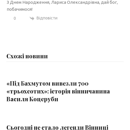
З Днем Народження, Лариса Олександрівна, дай бог,
побачимося!
Відповісти
0
Схожі новини
«Під Бахмутом вивезли 700
«трьохсотих»: історія вінничанина
Василя Коцеруби
Сьогодні не стало легенди Вінниці