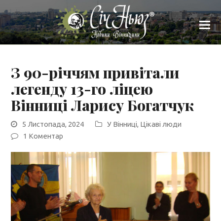
З 90-річчям привітали
легенду 13-го ліцею
Вінниці Ларису Богатчук
5 Листопада, 2024
У Вінниці
,
Цікаві люди
1 Коментар