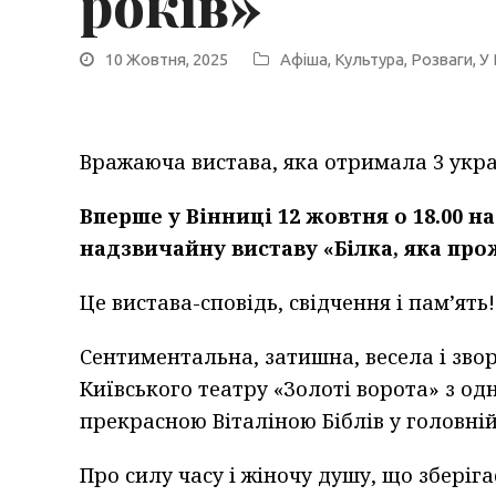
років»
10 Жовтня, 2025
Афіша
,
Культура
,
Розваги
,
У 
Вражаюча вистава, яка отримала 3 укр
Вперше у Вінниці
12 жовтня о 18.00 н
надзвичайну виставу
«Білка, яка про
Це вистава-сповідь, свідчення і пам’ять!
Сентиментальна, затишна, весела і звор
Київського театру «Золоті ворота» з о
прекрасною Віталіною Біблів у головній
Про силу часу і жіночу душу, що зберігає