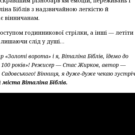
скравішим різнобарв’ям емоцій, переживань і
аліна Біблів з надзвичайною легкістю й
ає вінничанам.
оступом годинникової стрілки, а інші — летіти
залишаючи слід у душі…
р «Золоті ворота» і я, Віталіна
Біблів
, їдемо до
а 100 років»! Режисер — Стас
Жирков
, автор —
 Садовського! Вінниця
,
я дуже-дуже чекаю зустрі
й міста Віталіна
Біблів
.