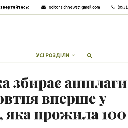
 звертайтесь:
editor.sichnews@gmail.com
(093)
УСІ РОЗДІЛИ
ка збирає аншлаги
жовтня вперше у
, яка прожила 100