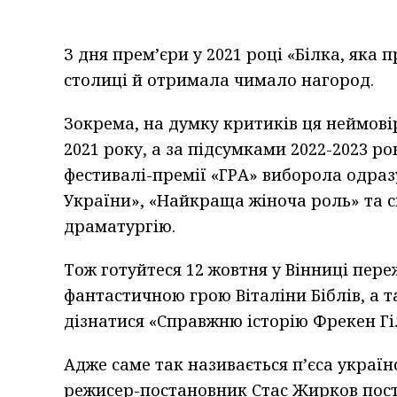
З дня прем’єри у 2021 році «Білка, яка
столиці й отримала чимало нагород.
Зокрема, на думку критиків ця неймові
2021 року, а за підсумками 2022-2023 р
фестивалі-премії «ГРА» виборола одра
України», «Найкраща жіноча роль» та 
драматургію.
Тож готуйтеся 12 жовтня у Вінниці пер
фантастичною грою Віталіни Біблів, а т
дізнатися «Справжню історію Фрекен Гі
Адже саме так називається п’єса украї
режисер-постановник Стас Жирков пост