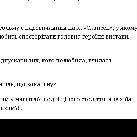
кгольму є надзвичайний парк «Скансен», у яком
юбить спостерігати головна героїня вистави,
відпускати тих, кого полюбила, вчилася
ічав, що вона існує.
им у масштабі подій цілого століття, але хіба
ивим?!..