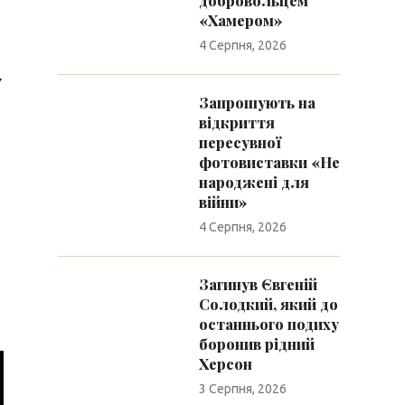
добровольцем
«Хамером»
4 Серпня, 2026
у
Запрошують на
відкриття
пересувної
фотовиставки «Не
народжені для
війни»
4 Серпня, 2026
Загинув Євгеній
Солодкий, який до
останнього подиху
боронив рідний
Херсон
3 Серпня, 2026