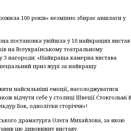
 прожила 100 років» незмінно збирає аншлаги у
рна постановка увійшла у 10 найкращих вистав
оків на Всеукраїнському театральному
зу 3 нагороди: «Найкраща камерна вистава
спеціальний приз журі за найкращу
ежити найсильніші емоції, насолоджуватися
акож відчути себе у столиці Швеції Стокгольмі 
льдур Бок, однолітки сторіччя»!
нського драматурга Олега Михайлова, за якою
авив цю дивовижну виставу.