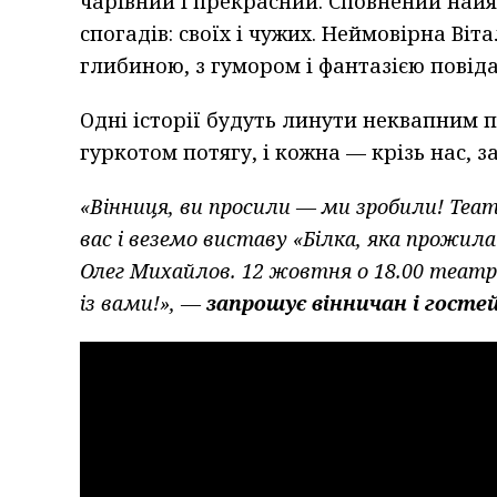
чарівний і прекрасний. Сповнений найя
спогадів: своїх і чужих. Неймовірна Віт
глибиною, з гумором і фантазією повід
Одні історії будуть линути неквапним п
гуркотом потягу, і кожна — крізь нас, 
«Вінниця, ви просили — ми зробили! Теат
вас і веземо виставу «Білка, яка прожил
Олег Михайлов. 12 жовтня о 18.00 театр
із вами!», —
запрошує вінничан і госте