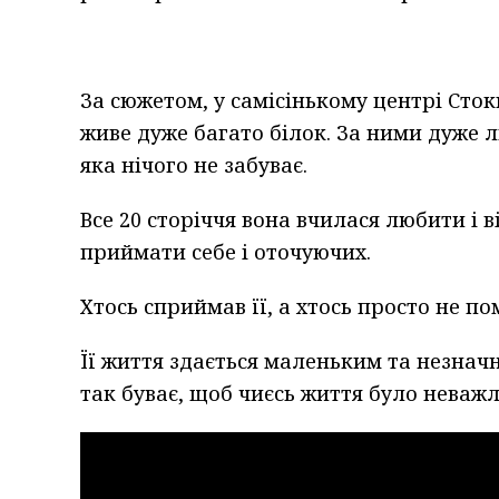
За сюжетом, у самісінькому центрі Сто
живе дуже багато білок. За ними дуже л
яка нічого не забуває.
Все 20 сторіччя вона вчилася любити і 
приймати себе і оточуючих.
Хтось сприймав її, а хтось просто не пом
Її життя здається маленьким та незначн
так буває, щоб чиєсь життя було неважл