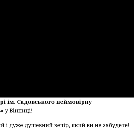
трі ім. Садовського
неймовірну
в»
у Вінниці!
 і дуже душевний вечір, який ви не забудете!