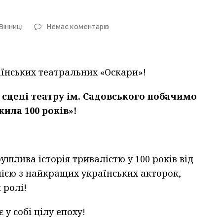
Вінниці
Немає коментарів
аїнських театральних «Оскари»!
а сцені театру ім. Садовського
побачимо
жила 100 років»!
ушлива історія тривалістю у 100 років від
днією з найкращих українських акторок,
 ролі!
 у собі цілу епоху!