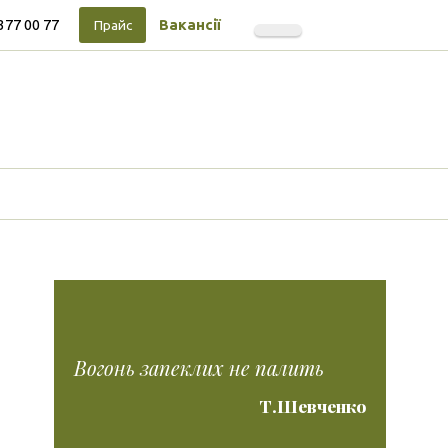
377 00 77
Вакансії
Прайс
Підписуйтесь на новини
Facebook
Vimeo
Tumblr
Instagram
Tiktok
Вогонь запеклих не палить
Т.Шевченко