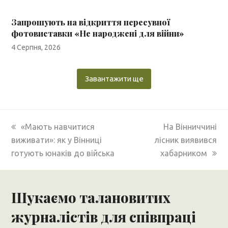
Запрошують на відкриття пересувної
фотовиставки «Не народжені для війни»
4 Серпня, 2026
Завантажити ще
previous
next
«Мають навчитися
На Вінниччині
post:
post:
виживати»: як у Вінниці
лісник виявився
готують юнаків до війська
хабарником
Шукаємо талановитих
журналістів для співпраці