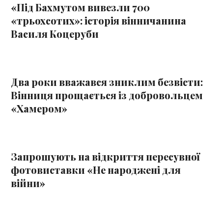
«Під Бахмутом вивезли 700
«трьохсотих»: історія вінничанина
Василя Коцеруби
Два роки вважався зниклим безвісти:
Вінниця прощається із добровольцем
«Хамером»
Запрошують на відкриття пересувної
фотовиставки «Не народжені для
війни»