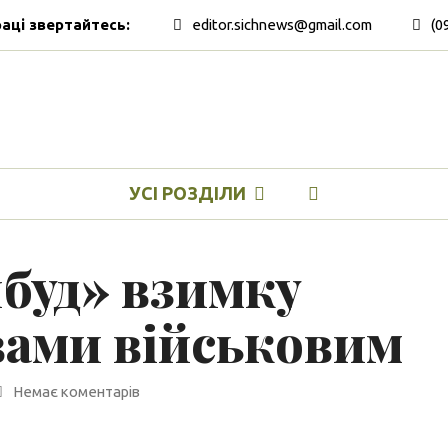
раці звертайтесь:
editor.sichnews@gmail.com
(0
УСІ РОЗДІЛИ
буд» взимку
овами військовим
Немає коментарів