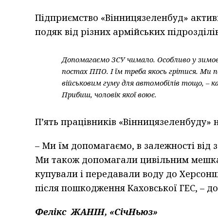
Підприємство «Вінницязеленбуд» активн
подяк від різних армійських підрозділів
Допомагаємо ЗСУ чимало. Особливо у зимови
постах ППО. І їм треба якось грітися. Ми п
військовим гуму для автомобілів тощо, – 
Прибиш, чоловік якої воює.
П’ять працівників «Вінницязеленбуду» н
– Ми їм допомагаємо, в залежності від з
Ми також допомагали цивільним мешка
купували і передавали воду до Херсон
після пошкодження Каховської ГЕС, – д
Фелікс ЖАНІН, «СічНьюз»