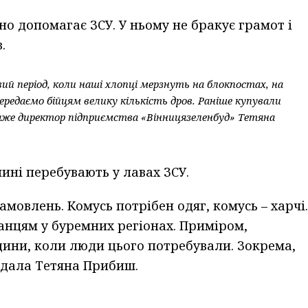
о допомагає ЗСУ. У ньому не бракує грамот і
.
й період, коли наші хлопці мерзнуть на блокпостах, на
ередаємо бійцям велику кількість дров. Раніше купували
каже директор підприємства «Вінницязеленбуд» Тетяна
ині перебувають у лавах ЗСУ.
амовлень. Комусь потрібен одяг, комусь – харчі.
нцям у буремних регіонах. Приміром,
щини, коли люди цього потребували. Зокрема,
одала Тетяна Прибиш.