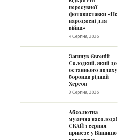
відкриття
пересувної
фотовиставки «Не
народжені для
війни»
4 Серпня, 2026
Загинув Євгеній
Солодкий, який до
останнього подиху
боронив рідний
Херсон
3 Серпня, 2026
Абсолютна
музична насолода!
СКАЙ 1 серпня
привезе у Вінницю
вражаючу