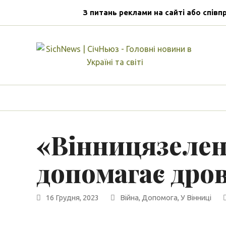
З питань реклами на сайті або співп
«Вінницязелен
допомагає др
16 Грудня, 2023
Війна
,
Допомога
,
У Вінниці