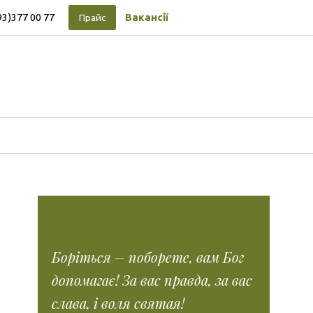
93)377 00 77
Вакансії
Прайс
Підписуйтесь на новини
Facebook
Vimeo
Tumblr
Instagram
Tiktok
Боріться – поборете, вам Бог
допомагає! За вас правда, за вас
слава, і воля святая!