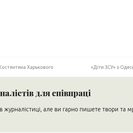
next
 Костянтина Харькового
«Діти ЗСУ» з Одес
post:
алістів для співпраці
в журналістиці, але ви гарно пишете твори та м