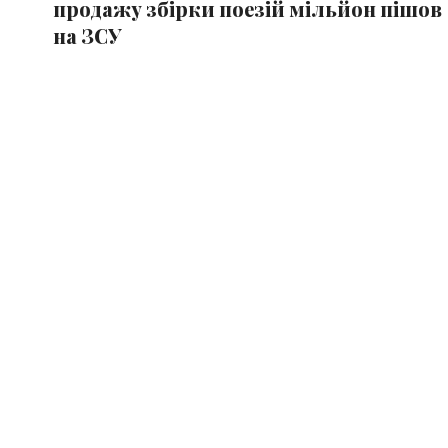
продажу збірки поезій мільйон пішов
на ЗСУ