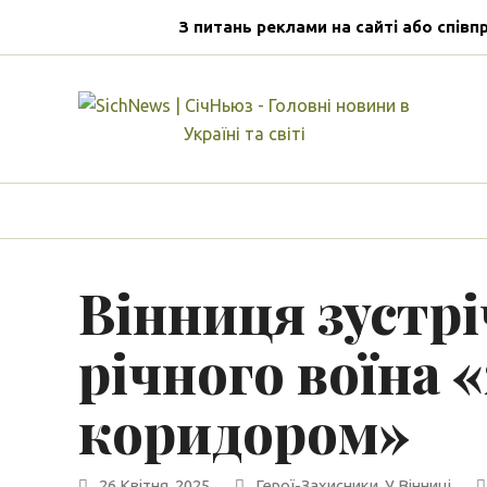
З питань реклами на сайті або співп
Вінниця зустрі
річного воїна
коридором»
26 Квітня, 2025
Герої-Захисники
,
У Вінниці