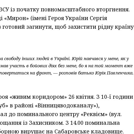
ЗСУ із початку повномасштабного вторгнення.
і «Мирон» (імені Героя України Сергія
 готовий загинути, щоб захистити рідну країну
 свободу інших людей в Україні. Юрій навчався у мене, як у
иймав участь в бойових діях без мене, бо я на той момент вже
я повертатися на фронт, — розповів батько Юрія Павленчика.
оя «живим коридором» 26 квітня. З 10-ї години
Куб» в районі «Вінницяводоканалу»),
ал до поминального центру «Реквієм» (вул.
прощання із Захисником. З 14.00 поминальна
борною вирушає на Сабаровське кладовище.