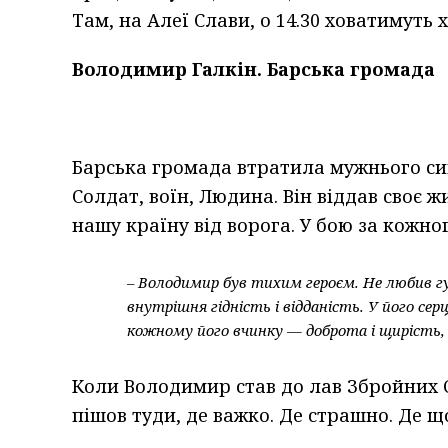
Там, на Алеї Слави, о 14.30 ховатимуть 
Володимир Галкін. Барська громада
Барська громада втратила мужнього син
Солдат, воїн, Людина. Він віддав своє 
нашу країну від ворога. У бою за кожног
– Володимир був тихим героєм. Не любив гуч
внутрішня гідність і відданість. У його серц
кожному його вчинку — доброта і щирість, 
Коли Володимир став до лав Збройних С
пішов туди, де важко. Де страшно. Де щ