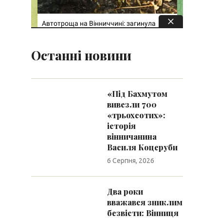
Останні новини
«Під Бахмутом
вивезли 700
«трьохсотих»:
історія
вінничанина
Василя Коцеруби
6 Серпня, 2026
Два роки
вважався зниклим
безвісти: Вінниця