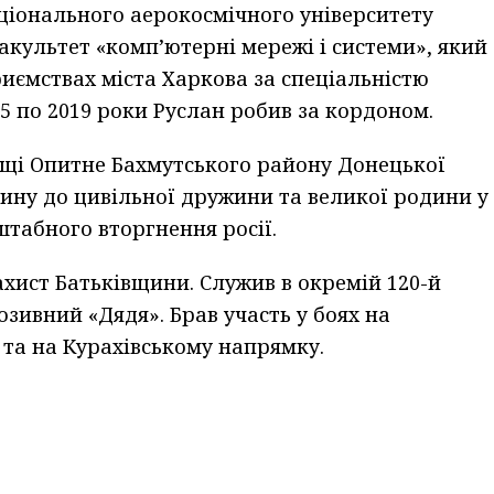
Національного аерокосмічного університету
акультет «компʼютерні мережі і системи», який
риємствах міста Харкова за спеціальністю
15 по 2019 роки Руслан робив за кордоном.
щі Опитне Бахмутського району Донецької
ччину до цивільної дружини та великої родини у
штабного вторгнення росії.
захист Батьківщини. Служив в окремій 120-й
зивний «Дядя». Брав участь у боях на
та на Курахівському напрямку.