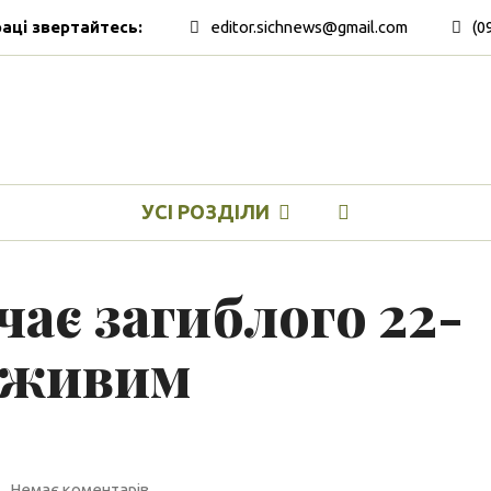
раці звертайтесь:
editor.sichnews@gmail.com
(0
УСІ РОЗДІЛИ
чає загиблого 22-
 «живим
Немає коментарів