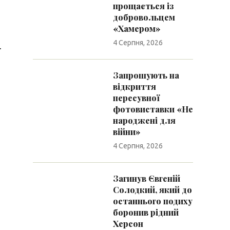
прощається із
добровольцем
«Хамером»
4 Серпня, 2026
.
Запрошують на
відкриття
пересувної
фотовиставки «Не
народжені для
війни»
4 Серпня, 2026
Загинув Євгеній
Солодкий, який до
останнього подиху
боронив рідний
Херсон