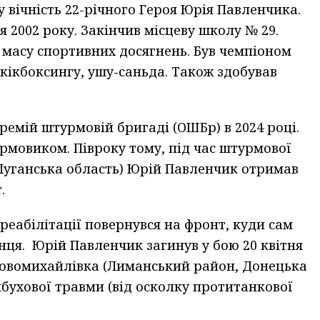
у вічність 22-річного Героя Юрія Павленчика.
я 2002 року. Закінчив місцеву школу № 29.
 масу спортивних досягнень. Був чемпіоном
 кікбоксингу, ушу-саньда. Також здобував
ремій штурмовій бригаді (ОШБр) в 2024 році.
рмовиком. Півроку тому, під час штурмової
(Луганська область) Юрій Павленчик отримав
.
 реабілітації повернувся на фронт, куди сам
інця. Юрій Павленчик загинув у бою 20 квітня
 Новомихайлівка (Лиманський район, Донецька
ибухової травми (від осколку протитанкової