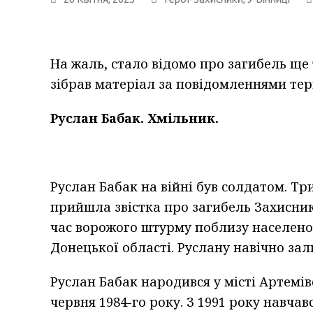
На жаль, стало відомо про загибель ще 
зібрав матеріал за повідомленнями т
Руслан Бабак. Хмільник.
Руслан Бабак на війні був солдатом. Тр
прийшла звістка про загибель Захисника
час ворожого штурму поблизу населено
Донецької області. Руслану навічно зал
Руслан Бабак народився у місті Артемів
червня 1984-го року. З 1991 року навчав