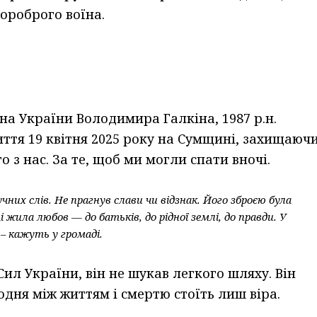
хороброго воїна.
а України Володимира Галкіна, 1987 р.н.
життя 19 квітня 2025 року на Сумщині, захищаюч
о з нас. За те, щоб ми могли спати вночі.
них слів. Не прагнув слави чи відзнак. Його зброєю була
і жила любов — до батьків, до рідної землі, до правди. У
– кажуть у громаді.
ил України, він не шукав легкого шляху. Він
одня між життям і смертю стоїть лиш віра.