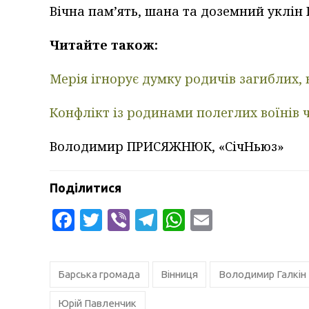
Вічна пам’ять, шана та доземний уклін 
Читайте також:
Мерія ігнорує думку родичів загиблих,
Конфлікт із родинами полеглих воїнів ч
Володимир ПРИСЯЖНЮК, «СічНьюз»
Поділитися
Facebook
Twitter
Viber
Telegram
WhatsApp
Email
Барська громада
Вінниця
Володимир Галкін
Юрій Павленчик