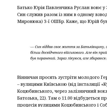
Батько Юрія Павленчика Руслан воює у 
Син служив разом із ним в одному взвод
Миронюка) 3-ї ОШБр. Каже, що Юрій був
— Син віддав своє життя за Батьківщину, за
більш досвідченого військового. Але він пр
був поранений. Зараз лікуюся, але збираюс
Вінничан просять зустріти молодого Гер
– вулицями Київською (від інсталяції «
Коцюбинського, через залізничний вокз
Батозька, 22). Там о 11.00 відбудеться 
процесія вулицями Коцюбинського і Со