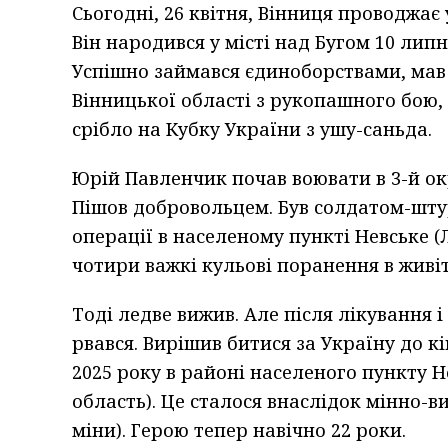
Сьогодні, 26 квітня, Вінниця проводжає 
Він народився у місті над Бугом 10 липн
Успішно займався єдиноборствами, мав
Вінницької області з рукопашного бою,
срібло на Кубку України з ушу-саньда.
Юрій Павленчик почав воювати в 3-й ок
Пішов добровольцем. Був солдатом-шту
операції в населеному пункті Невське 
чотири важкі кульові поранення в живіт
Тоді ледве вижив. Але після лікування і
рвався. Вирішив битися за Україну до к
2025 року в районі населеного пункту
область). Це сталося внаслідок мінно-в
міни). Герою тепер навічно 22 роки.