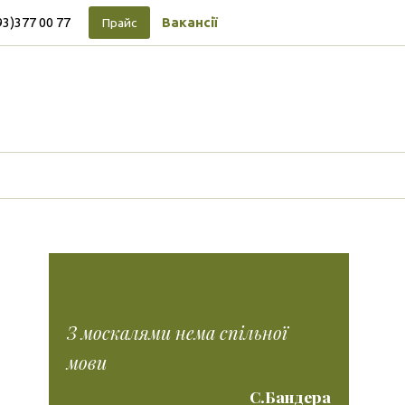
93)377 00 77
Вакансії
Прайс
Підписуйтесь на новини
Facebook
Vimeo
Tumblr
Instagram
Tiktok
З москалями нема спільної
мови
С.Бандера