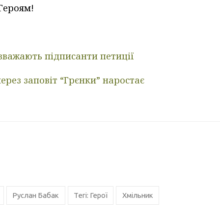
Героям!
 вважають підписанти петиції
ерез заповіт “Грєнки” наростає
Руслан Бабак
Тегі: Герої
Хмільник