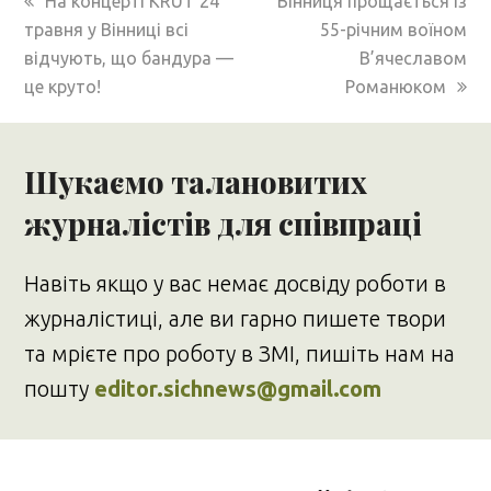
previous
next
На концерті KRUT 24
Вінниця прощається із
post:
post:
травня у Вінниці всі
55-річним воїном
відчують, що бандура —
В’ячеславом
це круто!
Романюком
Шукаємо талановитих
журналістів для співпраці
Навіть якщо у вас немає досвіду роботи в
журналістиці, але ви гарно пишете твори
та мрієте про роботу в ЗМІ, пишіть нам на
пошту
editor.sichnews@gmail.com