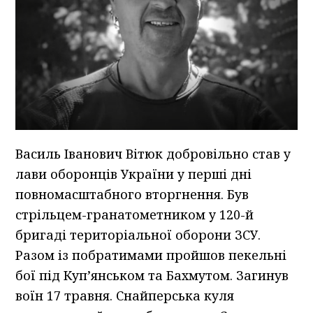
Василь Іванович Вітюк добровільно став у
лави оборонців України у перші дні
повномасштабного вторгнення. Був
стрільцем-гранатометником у 120-й
бригаді територіальної оборони ЗСУ.
Разом із побратимами пройшов пекельні
бої під Куп’янськом та Бахмутом. Загинув
воїн 17 травня. Снайперська куля