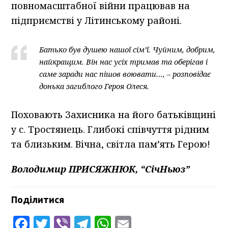
повномасштабної війни працював на
підприємстві у Літинському районі.
Батько був душею нашої сім’ї. Чуйним, добрим,
найкращим. Він нас усіх тримав та оберігав і
саме заради нас пішов воювати…, – розповідає
донька загиблого Героя Олеся.
Поховають Захисника на його батьківщині
у с. Тростянець. Глибокі співчуття рідним
та близьким. Вічна, світла пам’ять Герою!
Володимир ПРИСЯЖНЮК, “СічНьюз”
Поділитися
Facebook
Twitter
Viber
Telegram
WhatsApp
Email