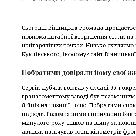
Сьогодні Вінницька громада прощається
повномасштабної вторгнення стали на з
найгарячіших точках. Низько схиляємо 
Куклінського, інформує сайт Вінницької
Побратими довіряли йому свої жи
Сергій Дубчак воював у складі 65-ї окре
гранатометному взводі був незамінним 
бійців на позиції тощо. Побратими спок
підведе. Разом із ними вінничанин бив
минулого року. Пішов на війну за покли
автівки налічував сотні кілометрів фро