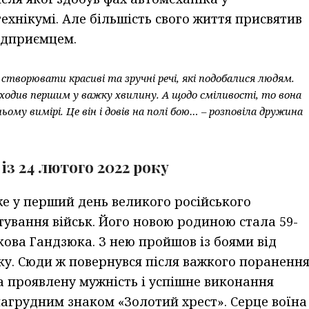
ехнікумі. Але більшість свого життя присвятив
ідприємцем.
створювати красиві та зручні речі, які подобалися людям.
иходив першим у важку хвилину. А щодо сміливості, то вона
ньому вимірі. Це він і довів на полі бою… – розповіла дружина
із 24 лютого 2022 року
же у перший день великого російського
ування військ. Його новою родиною стала 59-
кова Гандзюка. З нею пройшов із боями від
у. Сюди ж повернувся після важкого пораненн
а проявлену мужність і успішне виконання
агрудним знаком «Золотий хрест». Серце воїна