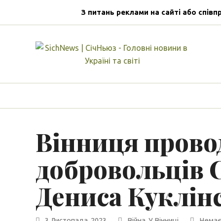
З питань реклами на сайті або співп
Вінниця провод
добровольців С
Дениса Куклін
3 Листопада, 2023
Війна
,
У Вінниці
Немає