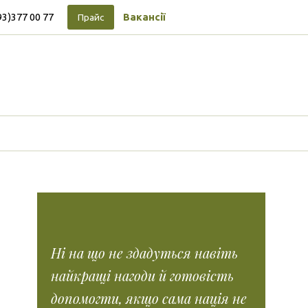
93)377 00 77
Вакансії
Прайс
Підписуйтесь на новини
Facebook
Vimeo
Tumblr
Instagram
Tiktok
Ні на що не здадуться навіть
найкращі нагоди й готовість
допомогти, якщо сама нація не