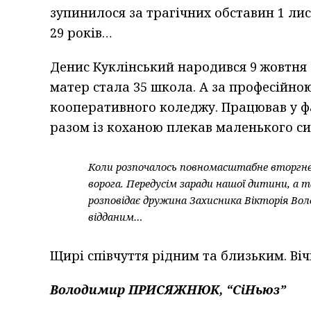
зупинилося за трагічних обставин 1 ли
29 років…
Денис Куклінський народився 9 жовтня 
матер стала 35 школа. А за професійно
кооперативного коледжу. Працював у фа
разом із коханою плекав маленького си
Коли розпочалось повномасштабне вторгненн
ворога. Передусім заради нашої дитини, а 
розповідає дружина Захисника Вікторія Вол
відданим…
Щирі співчуття рідним та близьким. Віч
Володимир ПРИСЯЖНЮК, “СіНьюз”