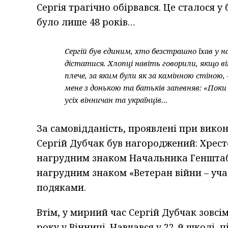
Сергія трагічно обірвався. Це сталося 
було лише 48 років…
Сергій був єдиним, хто безстрашно їхав у н
дістатися. Хлопці навіть говорили, якщо він
плече, за яким були як за камінною стіною, 
мене з донькою та батьків запевняв: «Поки 
усіх вінничан та українців…
За самовідданість, проявлені при викона
Сергій Дубчак був нагороджений: Хрест
нагрудним знаком Начальника Генштабу 
нагрудним знаком «Ветеран війни – уч
подяками.
Втім, у мирний час Сергій Дубчак зовсі
року у Вінниці. Навчався у 22-й школі, 