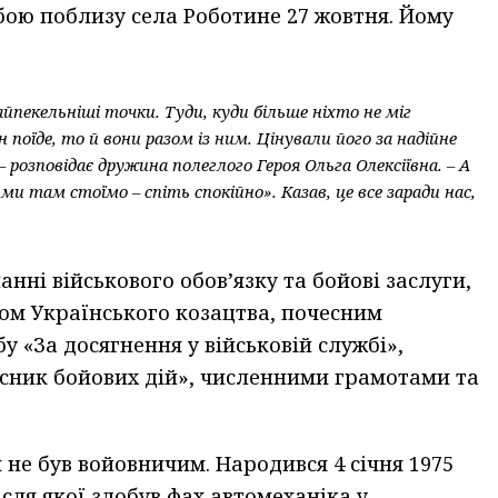
у бою поблизу села Роботине 27 жовтня. Йому
айпекельніші точки. Туди, куди більше ніхто не міг
 поїде, то й вони разом із ним. Цінували його за надійне
– розповідає дружина полеглого Героя Ольга Олексіївна. – А
ми там стоїмо – спіть спокійно». Казав, це все заради нас,
нні військового обов’язку та бойові заслуги,
ом Українського козацтва, почесним
«За досягнення у військовій службі»,
асник бойових дій», численними грамотами та
м не був войовничим. Народився 4 січня 1975
після якої здобув фах автомеханіка у