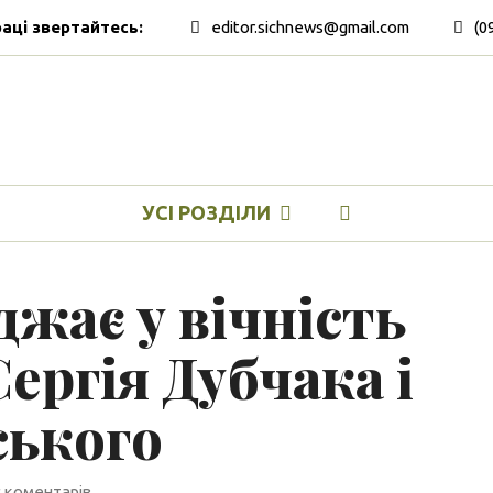
раці звертайтесь:
editor.sichnews@gmail.com
(0
УСІ РОЗДІЛИ
жає у вічність
ергія Дубчака і
ського
 коментарів