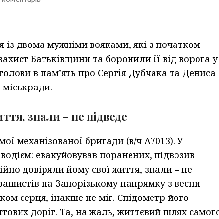
 із двома мужніми вояками, які з початком
ахист Батьківщини та боронили її від ворога у
голови в пам’ять про Сергія Дубчака та Дениса
 міськради.
ття, знали – не підведе
мої механізованої бригади (в/ч А7013). У
водієм: евакуйовував поранених, підвозив
ійно довіряли йому свої життя, знали – не
 рашистів на Запорізькому напрямку з весни
ком серця, інакше не міг. Спідометр його
нтових доріг. Та, на жаль, життєвий шлях самог