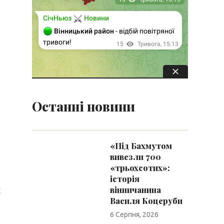
Останні новини
«Під Бахмутом
вивезли 700
«трьохсотих»:
історія
я
вінничанина
Василя Коцеруби
6 Серпня, 2026