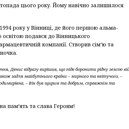
стопада цього року. Йому навічно залишилося
1994 року у Вінниці, де його першою альма-
ю освітою подався до Вінницького
рмацевтичній компанії. Створив сім’ю та
ночка.
я, Денис відразу вирішив, що піде боронити рідну землю ві
також задля майбутнього країни – мирного та квітучого, –
одимирівна. – Він був щирим та добрим, справжнім та
на пам‘ять та слава Героям!