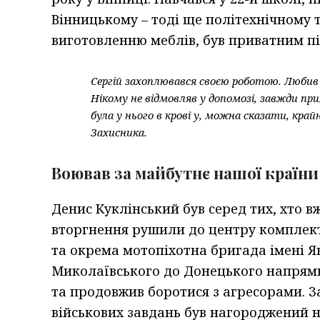
Вінницькому – тоді ще політехнічному т
виготовленню меблів, був приватним п
Сергій захоплювався своєю роботою. Любив 
Нікому не відмовляв у допомозі, завжди пр
була у нього в крові у, можна сказати, край
Захисника.
Воював за майбутнє нашої країни 
Денис Куклінський був серед тих, хто в
вторгнення рушили до центру комплект
та окрема мотопіхотна бригада імені Я
Миколаївського до Донецького напрямк
та продовжив боротися з агресорами. З
військових завдань був нагороджений н