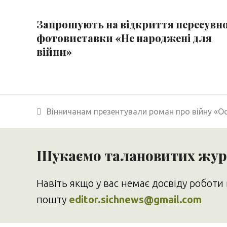
Запрошують на відкриття пересувно
фотовиставки «Не народжені для
війни»
previous
Вінничанам презентували роман про війну «О
post:
Шукаємо талановитих журн
Навіть якщо у вас немає досвіду роботи 
пошту
editor.sichnews@gmail.com