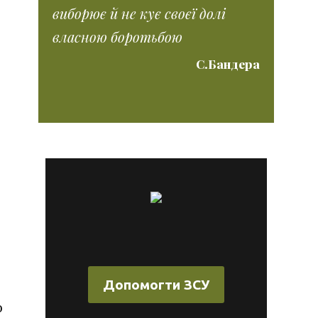
виборює й не кує своєї долі
власною боротьбою
С.Бандера
Допомогти ЗСУ
о