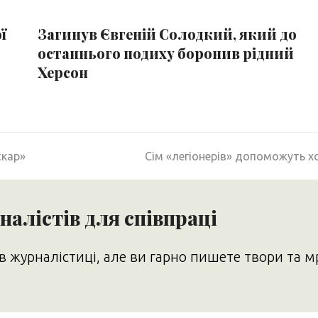
ї
Загинув Євгеній Солодкий, який до
останнього подиху боронив рідний
Херсон
next
скар»
Сім «легіонерів» допоможуть хо
post:
алістів для співпраці
в журналістиці, але ви гарно пишете твори та м