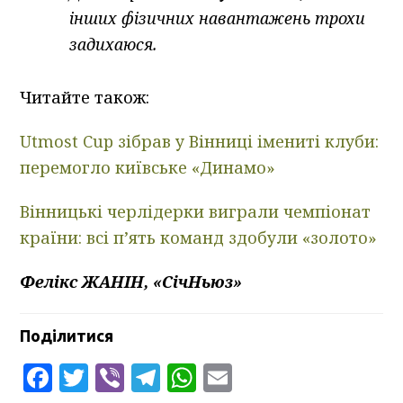
інших фізичних навантажень трохи
задихаюся.
Читайте також:
Utmost Cup зібрав у Вінниці імениті клуби:
перемогло київське «Динамо»
Вінницькі черлідерки виграли чемпіонат
країни: всі п’ять команд здобули «золото»
Фелікс ЖАНІН, «СічНьюз»
Поділитися
Facebook
Twitter
Viber
Telegram
WhatsApp
Email