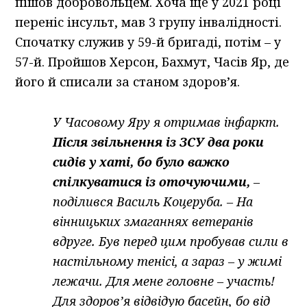
пішов добровольцем. Хоча ще у 2021 році
переніс інсульт, мав 3 групу інвалідності.
Спочатку служив у 59-й бригаді, потім – у
57-й. Пройшов Херсон, Бахмут, Часів Яр, де
його й списали за станом здоров’я.
У Часовому Яру я отримав інфаркт.
Після звільнення із ЗСУ два роки
сидів у хаті, бо було важко
спілкуватися із оточуючими,
–
поділився Василь Коцеруба. – На
вінницьких змаганнях ветеранів
вдруге. Був перед цим пробував сили в
настільному тенісі, а зараз – у жимі
лежачи. Для мене головне – участь!
Для здоров’я відвідую басейн, бо від