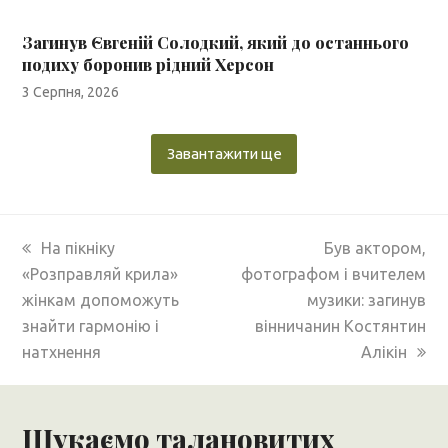
Загинув Євгеній Солодкий, який до останнього
подиху боронив рідний Херсон
3 Серпня, 2026
Завантажити ще
previous
next
На пікніку
Був актором,
post:
post:
«Розправляй крила»
фотографом і вчителем
жінкам допоможуть
музики: загинув
знайти гармонію і
вінничанин Костянтин
натхнення
Алікін
Шукаємо талановитих