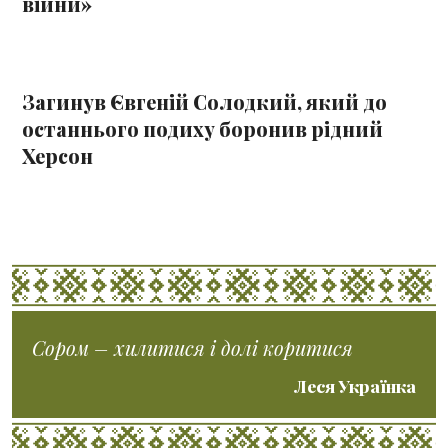
війни»
Загинув Євгеній Солодкий, який до
останнього подиху боронив рідний
Херсон
Сором – хилитися і долі коритися
Леся Українка