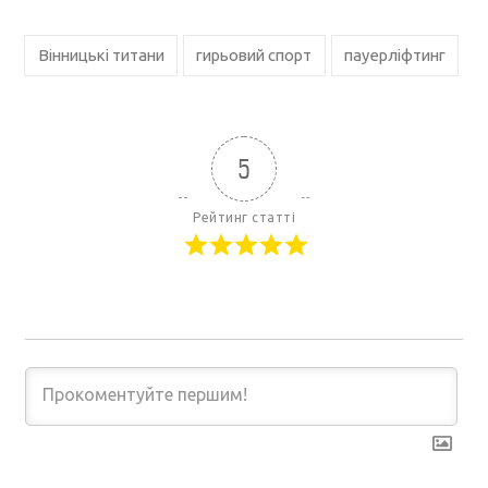
Вінницькі титани
гирьовий спорт
пауерліфтинг
5
Рейтинг статті