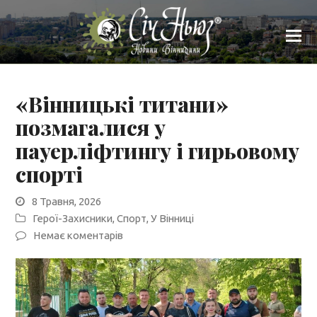
«Вінницькі титани»
позмагалися у
пауерліфтингу і гирьовому
спорті
8 Травня, 2026
Герої-Захисники
,
Спорт
,
У Вінниці
Немає коментарів