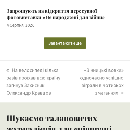
Запрошують на відкриття пересувної
фотовиставки «Не народжені для війни»
4 Серпня, 2026
Завантажити ще
previous
next
На велосипеді кілька
«Вінницькі вовки»
post:
post:
разів проїхав всю країну:
одночасно успішно
загинув Захисник
зіграли в чотирьох
Олександр Кравцов
змаганнях
Шукаємо талановитих
журналістів для співпраці