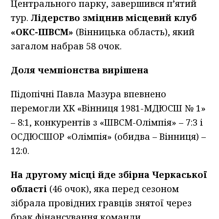
Центрального парку, завершився п’ятий
тур.
Лідерство зміцнив місцевий клуб
«ОКС-ШВСМ»
(Вінницька область), який
загалом набрав 58 очок.
Доля чемпіонства вирішена
Підопічні Павла Мазура впевнено
перемогли ХК «Вінниця 1981-МДЮСШ № 1»
– 8:1, конкурентів з «ШВСМ-Олімпія» – 7:3 і
ОСДЮСШОР «Олімпія» (обидва – Вінниця) –
12:0.
На другому місці йде збірна Черкаської
області
(46 очок), яка перед сезоном
зібрала провідних гравців знятої через
брак фінансування команди