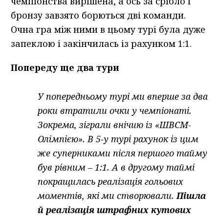
чемпіонства вирішена, а ось за срібло і
бронзу завзято борються дві команди.
Очна гра між ними в цьому турі була дуже
запеклою і закінчилась із рахунком 1:1.
Попереду ще два тури
У попередньому турі ми вперше за два
роки втратили очки у чемпіонаті.
Зокрема, зіграли внічию із «ШВСМ-
Олімпією». В 5-у турі рахунок із цим
же суперниками після першого тайму
був рівним – 1:1. А в другому таймі
покращилась реалізація гольових
моментів, які ми створювали.
Пішла
й реалізація штрафних кутових