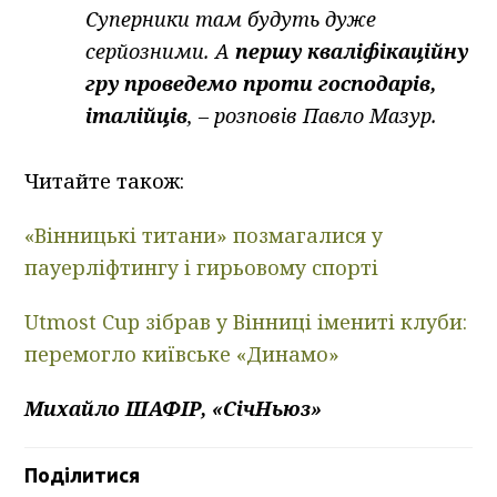
Суперники там будуть дуже
серйозними. А
першу кваліфікаційну
гру проведемо проти господарів,
італійців
, – розповів Павло Мазур.
Читайте також:
«Вінницькі титани» позмагалися у
пауерліфтингу і гирьовому спорті
Utmost Cup зібрав у Вінниці імениті клуби:
перемогло київське «Динамо»
Михайло ШАФІР, «СічНьюз»
Поділитися