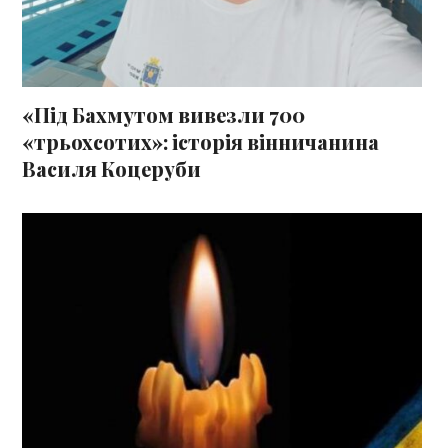
«Під Бахмутом вивезли 700
«трьохсотих»: історія вінничанина
Василя Коцеруби