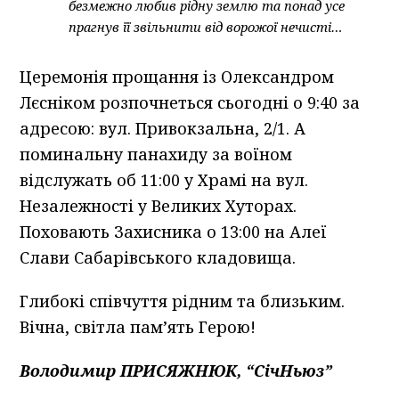
безмежно любив рідну землю та понад усе
прагнув її звільнити від ворожої нечисті…
Церемонія прощання із Олександром
Лєсніком розпочнеться сьогодні о 9:40 за
адресою: вул. Привокзальна, 2/1. А
поминальну панахиду за воїном
відслужать об 11:00 у Храмі на вул.
Незалежності у Великих Хуторах.
Поховають Захисника о 13:00 на Алеї
Слави Сабарівського кладовища.
Глибокі співчуття рідним та близьким.
Вічна, світла пам’ять Герою!
Володимир ПРИСЯЖНЮК, “СічНьюз”