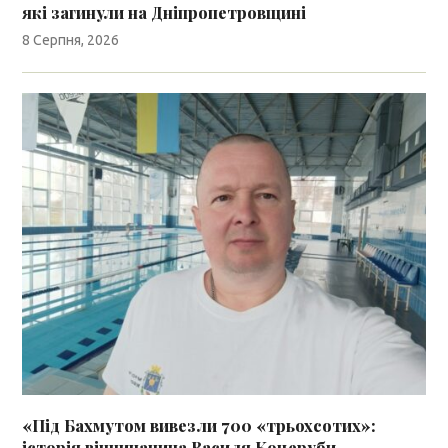
які загинули на Дніпропетровщині
8 Серпня, 2026
«Під Бахмутом вивезли 700 «трьохсотих»:
історія вінничанина Василя Коцеруби