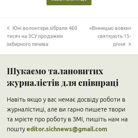
previous
next
Юні волонтери зібрали 460
«Вінницькі вовки»
post:
post:
тисяч на ЗСУ продажем
святкують 15-
імбирного печива
річчя
Шукаємо талановитих
журналістів для співпраці
Навіть якщо у вас немає досвіду роботи в
журналістиці, але ви гарно пишете твори
та мрієте про роботу в ЗМІ, пишіть нам на
пошту
editor.sichnews@gmail.com