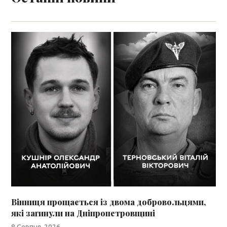
Вінниця прощається із двома добровольцями,
які загинули на Дніпропетровщині