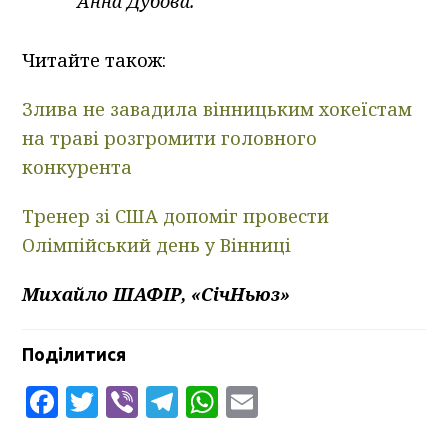
Анна Дубова.
Читайте також:
Злива не завадила вінницьким хокеїстам
на траві розгромити головного
конкурента
Тренер зі США допоміг провести
Олімпійський день у Вінниці
Михайло ШАФІР, «СічНьюз»
Поділитися
Facebook
Twitter
Viber
Telegram
WhatsApp
Email