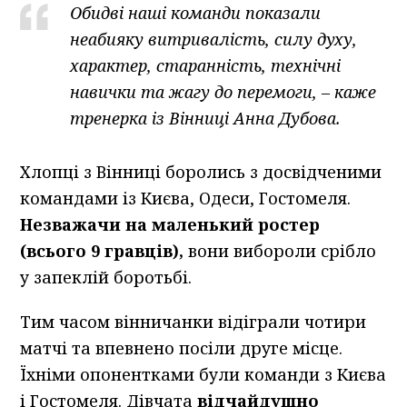
Обидві наші команди показали
неабияку витривалість, силу духу,
характер, старанність, технічні
навички та жагу до перемоги, – каже
тренерка із Вінниці Анна Дубова.
Хлопці з Вінниці боролись з досвідченими
командами із Києва, Одеси, Гостомеля.
Незважачи на маленький ростер
(всього 9 гравців),
вони вибороли срібло
у запеклій боротьбі.
Тим часом вінничанки відіграли чотири
матчі та впевнено посіли друге місце.
Їхніми опонентками були команди з Києва
і Гостомеля. Дівчата
відчайдушно