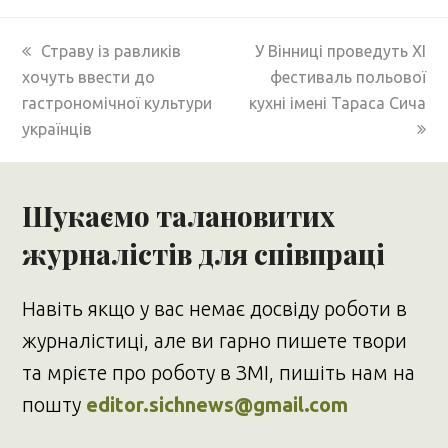
previous
next
Страву із равликів
У Вінниці проведуть XI
post:
post:
хочуть ввести до
фестиваль польової
гастрономічної культури
кухні імені Тараса Сича
українців
Шукаємо талановитих
журналістів для співпраці
Навіть якщо у вас немає досвіду роботи в
журналістиці, але ви гарно пишете твори
та мрієте про роботу в ЗМІ, пишіть нам на
пошту
editor.sichnews@gmail.com