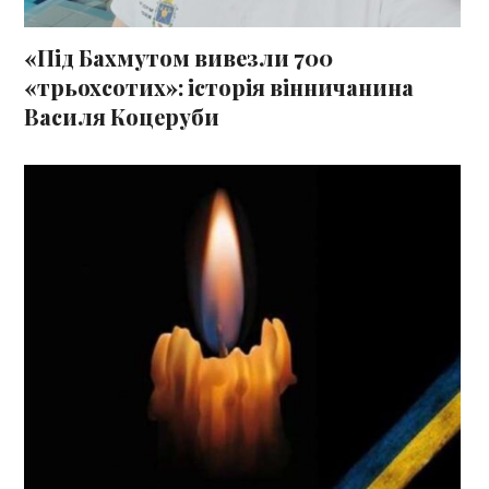
«Під Бахмутом вивезли 700
«трьохсотих»: історія вінничанина
Василя Коцеруби