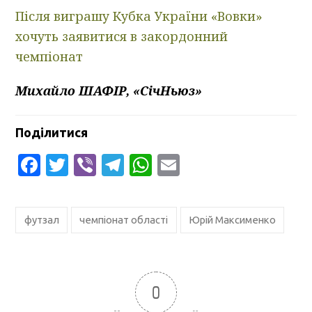
Після виграшу Кубка України «Вовки»
хочуть заявитися в закордонний
чемпіонат
Михайло ШАФІР, «СічНьюз»
Поділитися
Facebook
Twitter
Viber
Telegram
WhatsApp
Email
футзал
чемпіонат області
Юрій Максименко
0