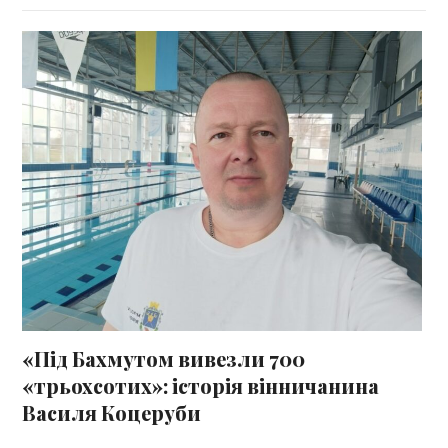
«Під Бахмутом вивезли 700
«трьохсотих»: історія вінничанина
Василя Коцеруби