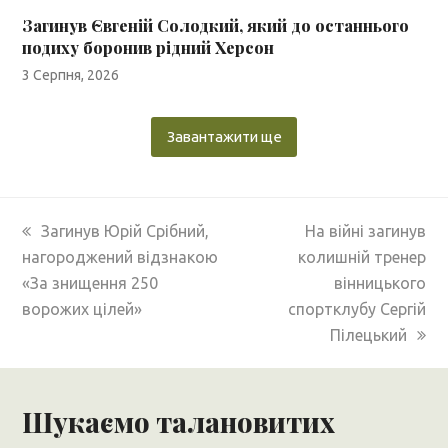
Загинув Євгеній Солодкий, який до останнього
подиху боронив рідний Херсон
3 Серпня, 2026
Завантажити ще
previous
next
Загинув Юрій Срібний,
На війні загинув
post:
post:
нагороджений відзнакою
колишній тренер
«За знищення 250
вінницького
ворожих цілей»
спортклубу Сергій
Пілецький
Шукаємо талановитих