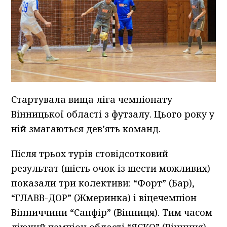
Стартувала вища ліга чемпіонату
Вінницької області з футзалу. Цього року у
ній змагаються дев’ять команд.
Після трьох турів стовідсотковий
результат (шість очок із шести можливих)
показали три колективи: “Форт” (Бар),
“ГЛАВВ-ДОР” (Жмеринка) і віцечемпіон
Вінниччини “Сапфір” (Вінниця). Тим часом
діючий чемпіон області “ЯСКО” (Вінниця)