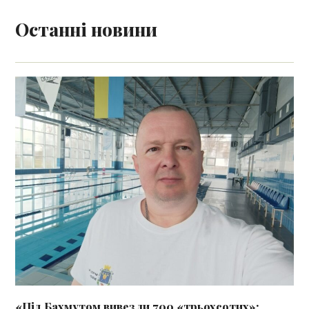
Останні новини
«Під Бахмутом вивезли 700 «трьохсотих»: