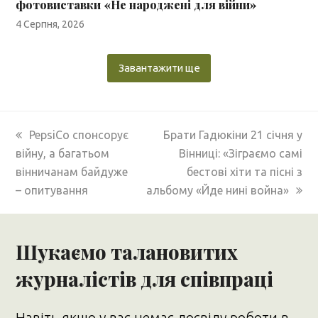
фотовиставки «Не народжені для війни»
4 Серпня, 2026
Завантажити ще
previous
next
PepsiCo спонсорує
Брати Гадюкіни 21 січня у
post:
post:
війну, а багатьом
Вінниці: «Зіграємо самі
вінничанам байдуже
бестові хіти та пісні з
– опитування
альбому «Йде нині война»
Шукаємо талановитих
журналістів для співпраці
Навіть якщо у вас немає досвіду роботи в