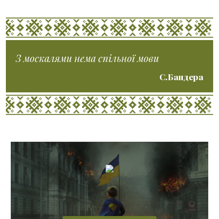
З москалями нема спільної мови
С.Бандера