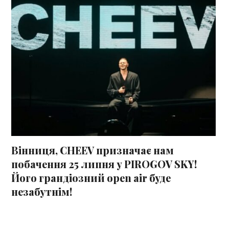
Вінниця, CHEEV призначає нам
побачення 25 липня у PIROGOV SKY!
Його грандіозний open air буде
незабутнім!