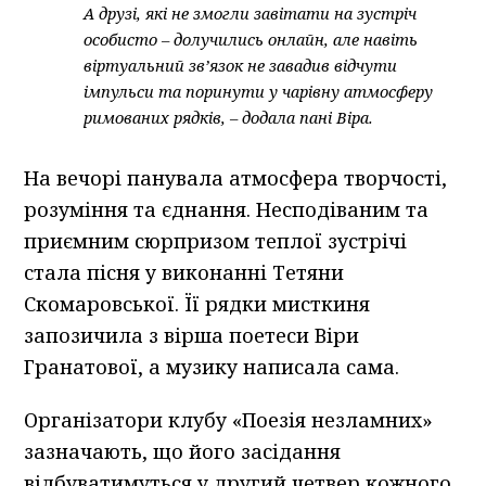
А друзі, які не змогли завітати на зустріч
особисто – долучились онлайн, але навіть
віртуальний зв’язок не завадив відчути
імпульси та поринути у чарівну атмосферу
римованих рядків, – додала пані Віра.
На вечорі панувала атмосфера творчості,
розуміння та єднання. Несподіваним та
приємним сюрпризом теплої зустрічі
стала пісня у виконанні Тетяни
Скомаровської. Її рядки мисткиня
запозичила з вірша поетеси Віри
Гранатової, а музику написала сама.
Організатори клубу «Поезія незламних»
зазначають, що його засідання
відбуватимуться у другий четвер кожного