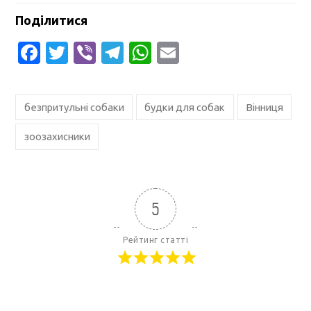
Поділитися
Facebook
Twitter
Viber
Telegram
WhatsApp
Email
безпритульні собаки
будки для собак
Вінниця
зоозахисники
5
Рейтинг статті