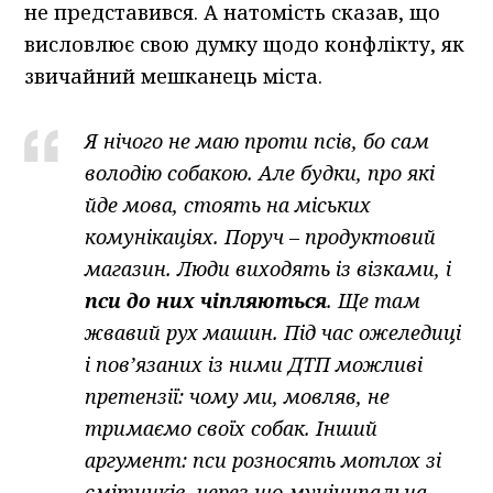
не представився. А натомість сказав, що
висловлює свою думку щодо конфлікту, як
звичайний мешканець міста.
Я нічого не маю проти псів, бо сам
володію собакою. Але будки, про які
йде мова, стоять на міських
комунікаціях. Поруч – продуктовий
магазин. Люди виходять із візками, і
пси до них чіпляються
. Ще там
жвавий рух машин. Під час ожеледиці
і пов’язаних із ними ДТП можливі
претензії: чому ми, мовляв, не
тримаємо своїх собак. Інший
аргумент: пси розносять мотлох зі
смітників, через що муніципальна