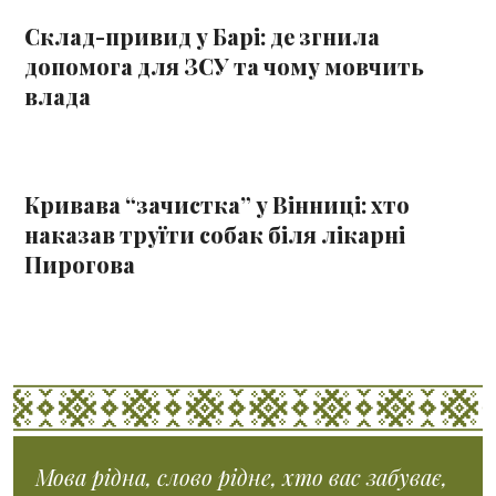
Склад-привид у Барі: де згнила
допомога для ЗСУ та чому мовчить
влада
Кривава “зачистка” у Вінниці: хто
наказав труїти собак біля лікарні
Пирогова
Мова рідна, слово рідне, хто вас забуває,