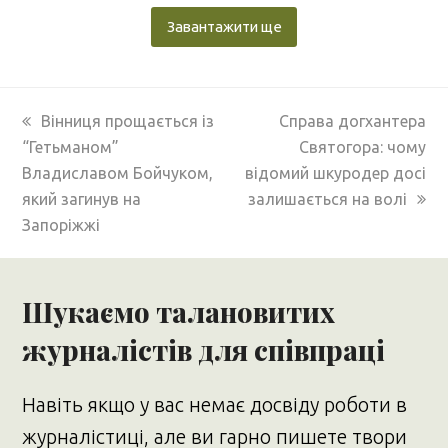
Завантажити ще
previous
next
Вінниця прощається із
Справа догхантера
post:
post:
“Гетьманом”
Святогора: чому
Владиславом Бойчуком,
відомий шкуродер досі
який загинув на
залишається на волі
Запоріжжі
Шукаємо талановитих
журналістів для співпраці
Навіть якщо у вас немає досвіду роботи в
журналістиці, але ви гарно пишете твори