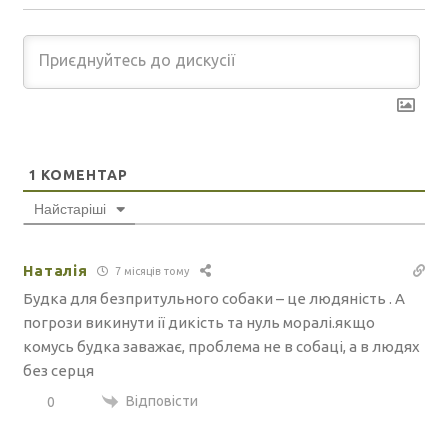
1
КОМЕНТАР
Найстаріші
Наталія
7 місяців тому
Будка для безпритульного собаки – це людяність . А
погрози викинути ії дикість та нуль моралі.якщо
комусь будка заважає, проблема не в собаці, а в людях
без серця
Відповісти
0