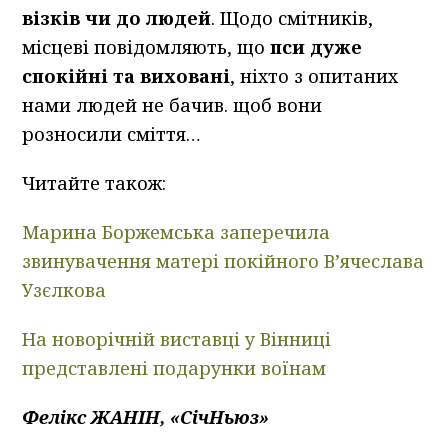
візків чи до людей
. Щодо смітників,
місцеві повідомляють, що
пси дуже
спокійні та виховані
, ніхто з опитаних
нами людей не бачив. щоб вони
розносили сміття…
Читайте також:
Марина Боржемська заперечила
звинувачення матері покійного В’ячеслава
Узєлкова
На новорічній виставці у Вінниці
представлені подарунки воїнам
Фелікс ЖАНІН, «СічНьюз»