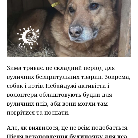
Зима триває. це складний період для
вуличних безпритульних тварин. Зокрема,
собак і котів. Небайдужі активісти і
волонтери облаштовують будки для
вуличних псів, аби вони могли там
погрітися та поспати.
Але, як виявилося, це не всім подобається.
Після встановлення будиночку для пса