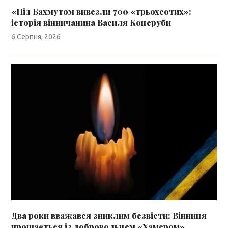
«Під Бахмутом вивезли 700 «трьохсотих»:
історія вінничанина Василя Коцеруби
6 Серпня, 2026
Два роки вважався зниклим безвісти: Вінниця
прощається із добровольцем «Хамером»