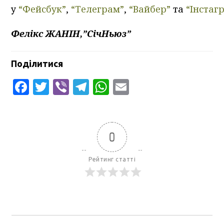
у
“Фейсбук”
,
“Телеграм”
,
“Вайбер”
та
“Інстаг
Фелікс ЖАНІН,”СічНьюз”
Поділитися
Facebook
Twitter
Viber
Telegram
WhatsApp
Email
0
Рейтинг статті