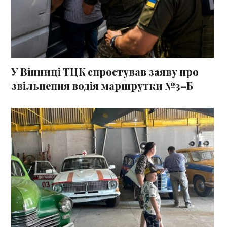
У Вінниці ТЦК спростував заяву про
звільнення водія маршрутки №3–Б