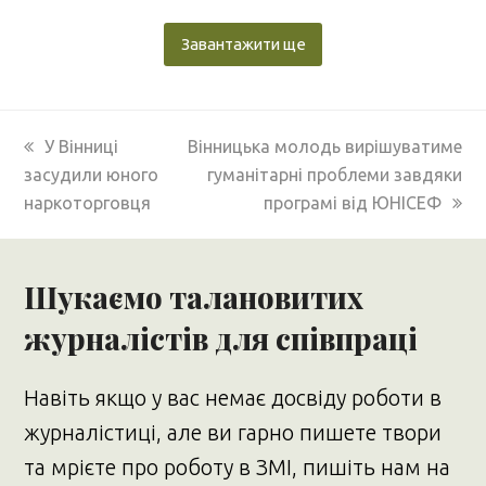
Завантажити ще
previous
next
У Вінниці
Вінницька молодь вирішуватиме
post:
post:
засудили юного
гуманітарні проблеми завдяки
наркоторговця
програмі від ЮНІСЕФ
Шукаємо талановитих
журналістів для співпраці
Навіть якщо у вас немає досвіду роботи в
журналістиці, але ви гарно пишете твори
та мрієте про роботу в ЗМІ, пишіть нам на