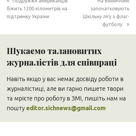
previous
next
Подружжя американців
На Вінниччині
post:
post:
біжить 1200 кілометрів на
започатковують
підтримку України
Шкільну лігу з флаг-
футболу
Шукаємо талановитих
журналістів для співпраці
Навіть якщо у вас немає досвіду роботи в
журналістиці, але ви гарно пишете твори
та мрієте про роботу в ЗМІ, пишіть нам на
пошту
editor.sichnews@gmail.com