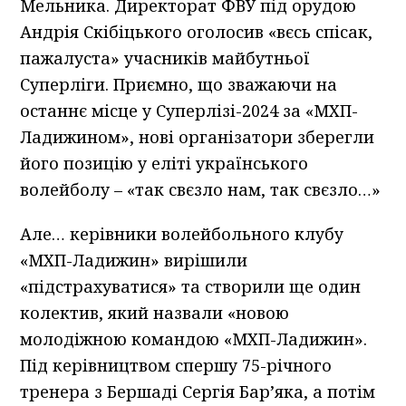
Мельника. Директорат ФВУ під орудою
Андрія Скібіцького оголосив «вєсь спісак,
пажалуста» учасників майбутньої
Суперліги. Приємно, що зважаючи на
останнє місце у Суперлізі-2024 за «МХП-
Ладижином», нові організатори зберегли
його позицію у еліті українського
волейболу – «так свєзло нам, так свєзло…»
Але… керівники волейбольного клубу
«МХП-Ладижин» вирішили
«підстрахуватися» та створили ще один
колектив, який назвали «новою
молодіжною командою «МХП-Ладижин».
Під керівництвом спершу 75-річного
тренера з Бершаді Сергія Бар’яка, а потім