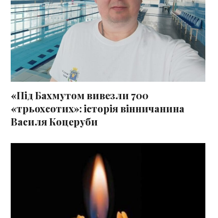
«Під Бахмутом вивезли 700
«трьохсотих»: історія вінничанина
Василя Коцеруби