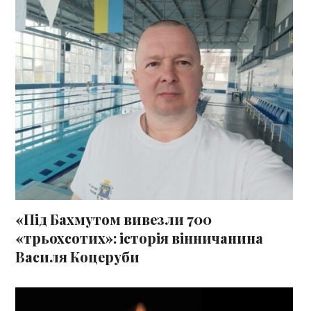
«Під Бахмутом вивезли 700
«трьохсотих»: історія вінничанина
Василя Коцеруби