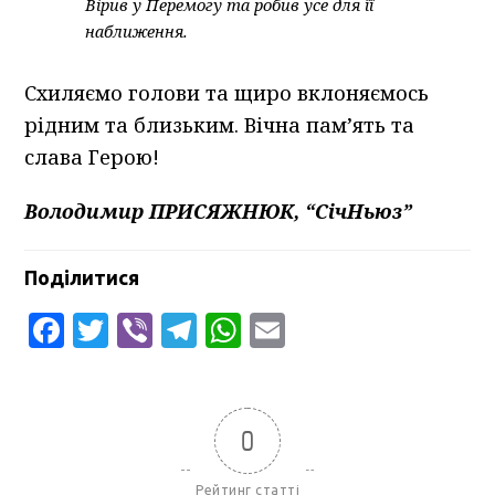
Вірив у Перемогу та робив усе для її
наближення.
Схиляємо голови та щиро вклоняємось
рідним та близьким. Вічна пам’ять та
слава Герою!
Володимир ПРИСЯЖНЮК, “СічНьюз”
Поділитися
Facebook
Twitter
Viber
Telegram
WhatsApp
Email
0
Рейтинг статті