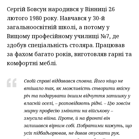
Сергій Бовсун народився у Вінниці 26
лютого 1980 року. Навчався у 30-й
загальноосвітній школі, а потому у
Вищому професійному училищі №7, де
здобув спеціальність столяра. Працював
за фахом багато років, виготовляв гарні та
комфортні меблі.
Своїй справі віддавався сповна. Його ніщо не
втішало так, як можливість створити якісну
річ та подарувати іншим відчуття затишку у
власній оселі, – розповідають рідні. – Цю зовсім
мирну професію змінити на військову –
змусила війна. Проте, й на фронті він
залишався вірним собі. Побратими кажуть, що
усіх підбадьорював, не давав опускати рук.