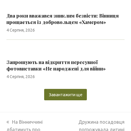
Два роки вважався зниклим безвісти: Вінниця
прощається із добровольцем «Хамером»
4 Серпня, 2026
Запрошують на відкриття пересувної
фотовиставки «Не народжені для війни»
4 Серпня, 2026
Завантажити ще
previous
next
На Вінниччині
Дружина посадовця
post:
post:
дбатимуть про
погрожувала дитині