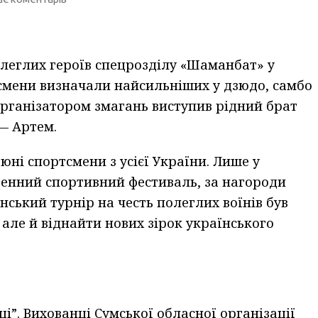
олеглих героїв спецрозділу «Шаманбат» у
тсмени визначали найсильніших у дзюдо, самбо
організатором змагань виступив рідний брат
— Артем.
 юні спортсмени з усієї України. Лише у
денний спортивний фестиваль, за нагороди
нський турнір на честь полеглих воїнів був
але й віднайти нових зірок українського
ці”. Вихованці Сумської обласної організації