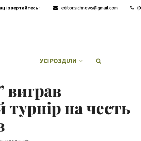
аці звертайтесь:
editor.sichnews@gmail.com
(
УСІ РОЗДІЛИ
” виграв
 турнір на честь
в
є коментарів