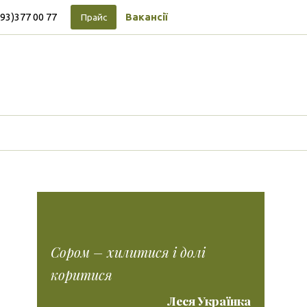
093)377 00 77
Вакансії
Прайс
Підписуйтесь на новини
Facebook
Vimeo
Tumblr
Instagram
Tiktok
Сором – хилитися і долі
коритися
Леся Українка