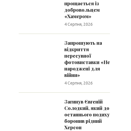
прощається із
добровольцем
«Хамером»
4 Серпня, 2026
Запрошують на
відкриття
пересувної
фотовиставки «Не
народжені для
війни»
4 Серпня, 2026
Загинув Євгеній
Солодкий, який до
останнього подиху
боронив рідний
Херсон