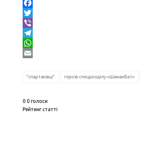
Facebook
Twitter
Viber
Telegram
WhatsApp
Email
"спартаківці"
героїв спецрозділу «Шаманбат»
0
0
голоси
Рейтинг статті