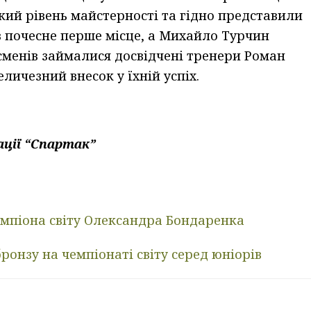
ий рівень майстерності та гідно представили
ів почесне перше місце, а Михайло Турчин
тсменів займалися досвідчені тренери Роман
личезний внесок у їхній успіх.
ації “Спартак”
мпіона світу Олександра Бондаренка
ронзу на чемпіонаті світу серед юніорів