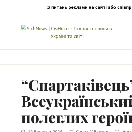
З питань реклами на сайті або співпр
“Спартаківець
Всеукраїнський
полеглих герої
19 Вересня, 2024
Спорт
,
У Вінниці
Нема