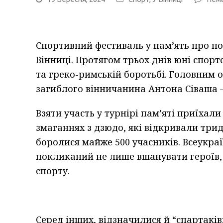
Спортивний фестиваль у пам’ять про п
Вінниці. Протягом трьох днів юні спор
та греко-римській боротьбі. Головним 
загиблого вінничанина Антона Сіваша 
Взяти участь у турнірі пам’яті приїхали
змаганнях з дзюдо, які відкривали три
боролися майже 500 учасників. Всеукраї
покликаний не лише вшанувати героїв, 
спорту.
Серед інших, відзначилися й “спартаків