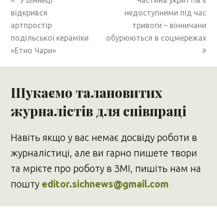
У Вінниці
Частина укриттів є
post:
post:
відкрився
недоступними під час
артпростір
тривоги – вінничани
подільської кераміки
обурюються в соцмережах
«Етно Чари»
Шукаємо талановитих
журналістів для співпраці
Навіть якщо у вас немає досвіду роботи в
журналістиці, але ви гарно пишете твори
та мрієте про роботу в ЗМІ, пишіть нам на
пошту
editor.sichnews@gmail.com