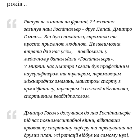
років…
Рятуючи життя на фронті, 24 жовтня
загинув наш Госпітальєр – друг Папай, Дмитро
Гоголь… Він був спокійною, скромною та
просто приємною людиною. Це невимовна
втрата для нас усіх», – повідомили у
медичному батальйоні «Госпітальєри».
У мирний час Дмитро Гоголь був професійним
пауерліфтером та тренером, переможцем
міжнародних змагань, майстром спорту з
армліфтингу, тренером із силової підготовки,
спортивним реабілітологом.
Дмитро Гоголь долучився до лав Госпітальєрів
під час повномасштабної війни, відклавши
вражаючу спортивну кар’єру та тренування на
другий план. Усі ротації відбув на самому нулі,