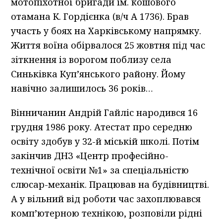
мотопіхотної бригади ім. кошового
отамана К. Гордієнка (в/ч А 1736). Брав
участь у боях на Харківському напрямку.
Життя воїна обірвалося 25 жовтня під час
зіткнення із ворогом поблизу села
Синьківка Куп’янського району. Йому
навічно залишилось 36 років…
Вінничанин Андрій Гайліс народився 16
грудня 1986 року. Атестат про середню
освіту здобув у 32-й міській школі. Потім
закінчив ДНЗ «Центр професійно-
технічної освіти №1» за спеціальністю
слюсар-механік. Працював на будівництві.
А у вільний від роботи час захоплювався
комп’ютерною технікою, розповіли рідні