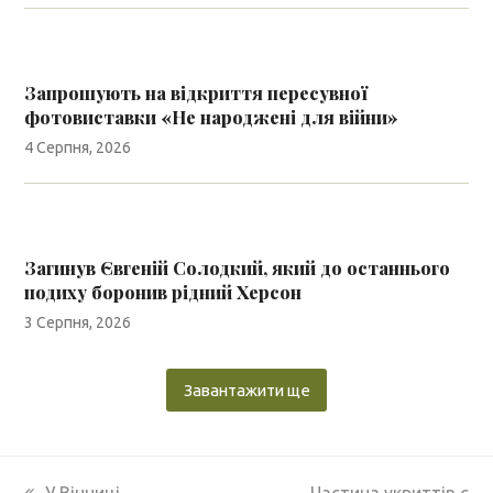
Запрошують на відкриття пересувної
фотовиставки «Не народжені для війни»
4 Серпня, 2026
Загинув Євгеній Солодкий, який до останнього
подиху боронив рідний Херсон
3 Серпня, 2026
Завантажити ще
previous
next