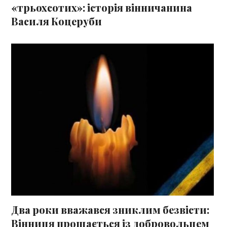
«трьохсотих»: історія вінничанина
Василя Коцеруби
Два роки вважався зниклим безвісти:
Вінниця прощається із добровольцем