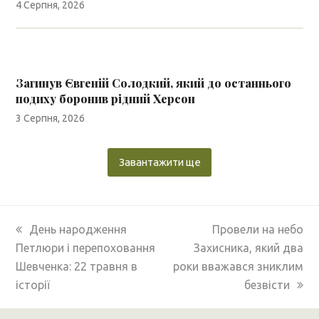
4 Серпня, 2026
Загинув Євгеній Солодкий, який до останнього
подиху боронив рідний Херсон
3 Серпня, 2026
Завантажити ще
previous
next
День народження
Провели на небо
post:
post:
Петлюри і перепоховання
Захисника, який два
Шевченка: 22 травня в
роки вважався зниклим
історії
безвісти