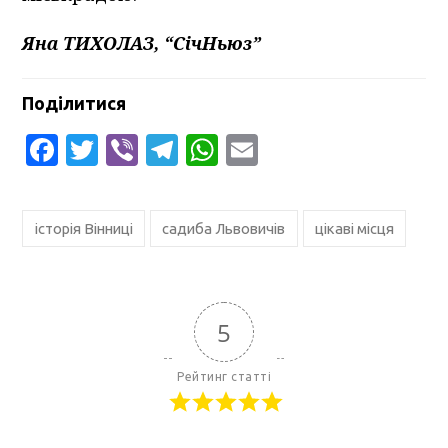
Яна ТИХОЛАЗ, “СічНьюз”
Поділитися
Facebook
Twitter
Viber
Telegram
WhatsApp
Email
історія Вінниці
садиба Львовичів
цікаві місця
5
Рейтинг статті