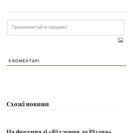
0
КОМЕНТАРІ
Схожі новини
На фестивалі «Від жнив до Різдва»