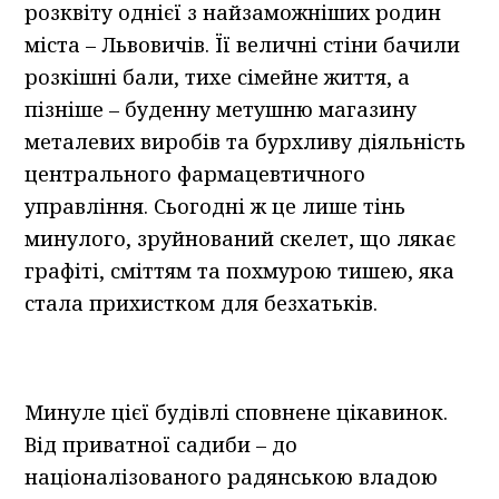
розквіту однієї з найзаможніших родин
міста – Львовичів. Її величні стіни бачили
розкішні бали, тихе сімейне життя, а
пізніше – буденну метушню магазину
металевих виробів та бурхливу діяльність
центрального фармацевтичного
управління. Сьогодні ж це лише тінь
минулого, зруйнований скелет, що лякає
графіті, сміттям та похмурою тишею, яка
стала прихистком для безхатьків.
Минуле цієї будівлі сповнене цікавинок.
Від приватної садиби – до
націоналізованого радянською владою