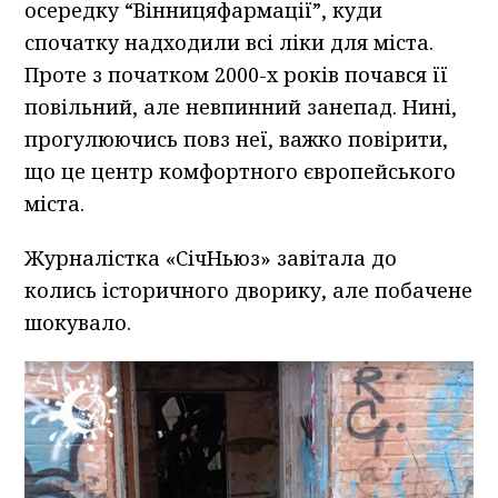
осередку “Вінницяфармації”, куди
спочатку надходили всі ліки для міста.
Проте з початком 2000-х років почався її
повільний, але невпинний занепад. Нині,
прогулюючись повз неї, важко повірити,
що це центр комфортного європейського
міста.
Журналістка «СічНьюз» завітала до
колись історичного дворику, але побачене
шокувало.