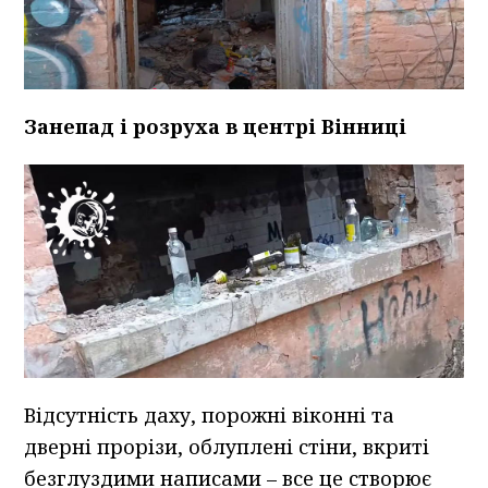
Занепад і розруха в центрі Вінниці
Відсутність даху, порожні віконні та
дверні прорізи, облуплені стіни, вкриті
безглуздими написами – все це створює