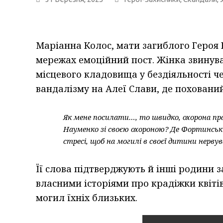
Маріанна Колос, мати загиблого Героя 
мережах емоційний пост. Жінка звинува
місцевого кладовища у бездіяльності ч
вандалізму на Алеї Слави, де похований
Як мене посилати…, то швидко, охорона прац
Науменко зі своєю охороною? Де Фортинськи
стресі, щоб на могилі в своєї дитини нерв
Її слова підтверджують й інші родини з
власними історіями про крадіжки квітів
могил їхніх близьких.