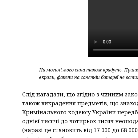
На могилі мого сина також крадуть. Прине
вкрали, факели на сонячній батареї не всти
Слід нагадати, що згідно з чинним зак
також викрадення предметів, що знаход
Кримінального кодексу України передба
однієї тисячі до чотирьох тисяч неопо
(наразі це становить від 17 000 до 68 0