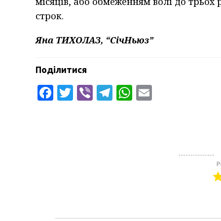
місяців, або обмеженням волі до трьох 
строк.
Яна ТИХОЛАЗ, “СічНьюз”
Поділитися
Facebook
Twitter
Viber
Telegram
WhatsApp
Email
Р