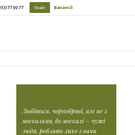
93)377 00 77
Вакансії
Прайс
Підписуйтесь на новини
Facebook
Vimeo
Tumblr
Instagram
Tiktok
Любіться, чорнобриві, але не з
москалями, бо москалі – чужі
люди, роблять лихо з вами