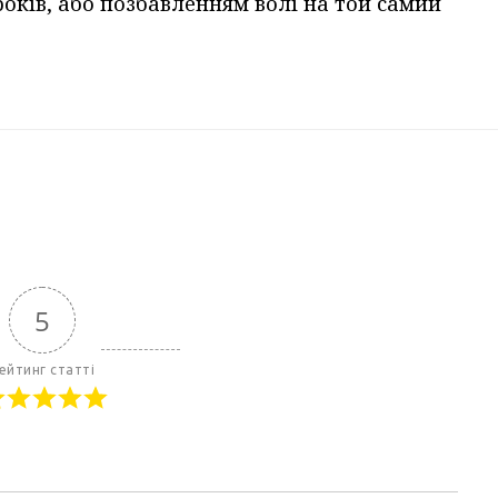
років, або позбавленням волі на той самий
5
ейтинг статті