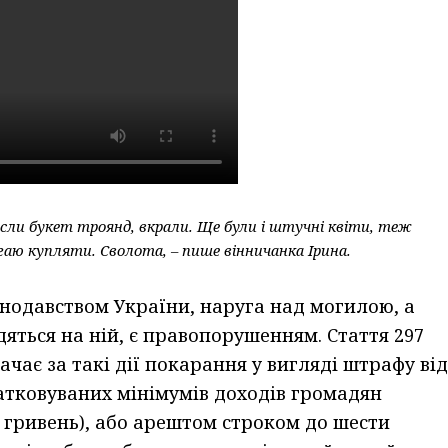
сли букет троянд, вкрали. Ще були і штучні квіти, теж
гаю купляти. Сволота, – пише вінничанка Ірина.
онодавством України, наруга над могилою, а
яться на ній, є правопорушенням. Стаття 297
чає за такі дії покарання у вигляді штрафу від
датковуваних мінімумів доходів громадян
00 гривень), або арештом строком до шести