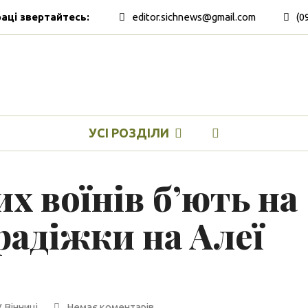
раці звертайтесь:
editor.sichnews@gmail.com
(0
УСІ РОЗДІЛИ
х воїнів б’ють на
радіжки на Алеї
У Вінниці
Немає коментарів