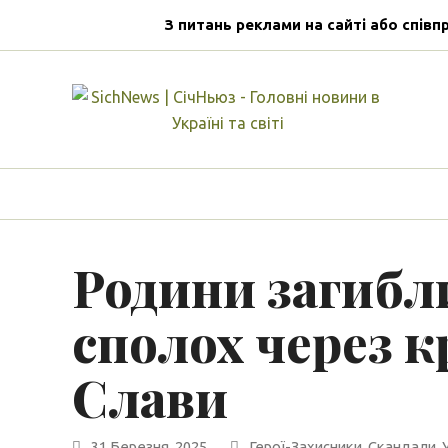
З питань реклами на сайті або співп
Родини загибли
сполох через к
Слави
31 Березня, 2025
Герої-Захисники
,
Скандали
,