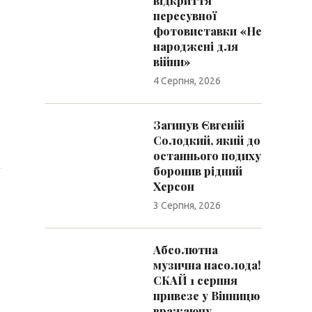
відкриття
пересувної
фотовиставки «Не
народжені для
війни»
4 Серпня, 2026
Загинув Євгеній
Солодкий, який до
останнього подиху
боронив рідний
Херсон
3 Серпня, 2026
Абсолютна
музична насолода!
СКАЙ 1 серпня
привезе у Вінницю
вражаючу