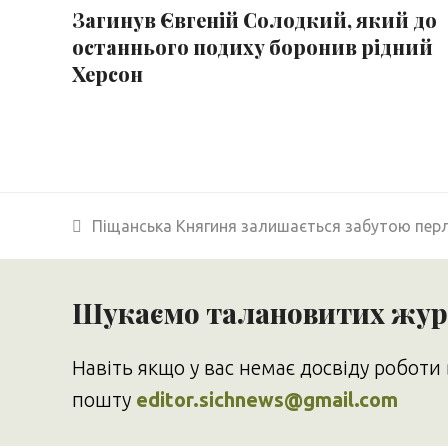
Загинув Євгеній Солодкий, який до
останнього подиху боронив рідний
Херсон
previous
Піщанська Княгиня залишається забутою пе
post:
Шукаємо талановитих журн
Навіть якщо у вас немає досвіду роботи 
пошту
editor.sichnews@gmail.com