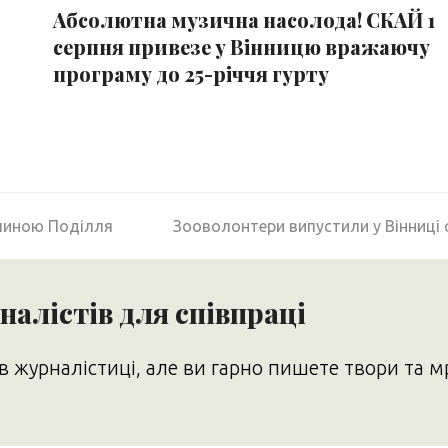
Абсолютна музична насолода! СКАЙ 1
серпня привезе у Вінницю вражаючу
програму до 25-річчя гурту
next
рлиною Поділля
Зооволонтери випустили у Вінниці 
post:
алістів для співпраці
в журналістиці, але ви гарно пишете твори та м