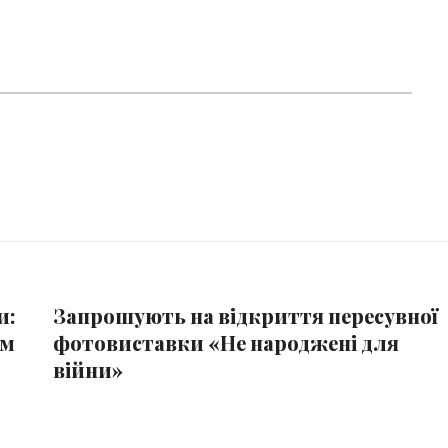
и:
Запрошують на відкриття пересувної
ем
фотовиставки «Не народжені для
війни»