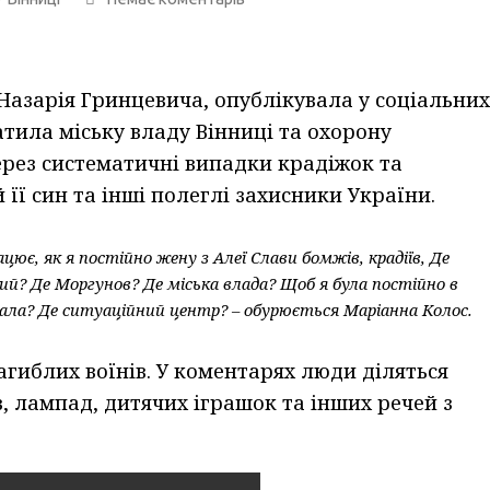
Назарія Гринцевича, опублікувала у соціальних
тила міську владу Вінниці та охорону
ерез систематичні випадки крадіжок та
 її син та інші полеглі захисники України.
ює, як я постійно жену з Алеї Слави бомжів, крадіїв, Де
й? Де Моргунов? Де міська влада? Щоб я була постійно в
увала? Де ситуаційний центр? – обурюється Маріанна Колос.
агиблих воїнів. У коментарях люди діляться
, лампад, дитячих іграшок та інших речей з