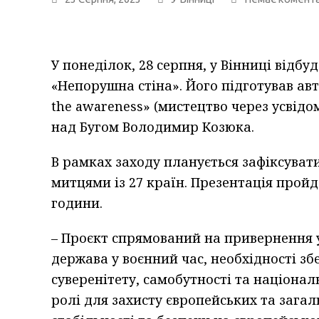
У понеділок, 28 серпня, у Вінниці відб
«Непорушна стіна». Його підготував авт
the awareness» (мистецтво через усвідо
над Бугом Володимир Козюка.
В рамках заходу планується зафіксуват
митцями із 27 країн. Презентація пройд
години.
– Проєкт спрямований на привернення у
держава у воєнний час, необхідності зб
суверенітету, самобутності та національ
ролі для захисту європейських та загал