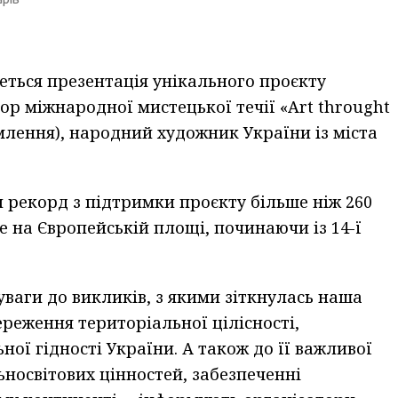
удеться презентація унікального проєкту
ор міжнародної мистецької течії «Art throught
млення), народний художник України із міста
и рекорд з підтримки проєкту більше ніж 260
е на Європейській площі, починаючи із 14-ї
ваги до викликів, з якими зіткнулась наша
ереження територіальної цілісності,
ної гідності України. А також до її важливої
ьносвітових цінностей, забезпеченні