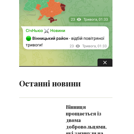
Останні новини
Вінниця
прощається із
двома
добровольцями,
які загинули на