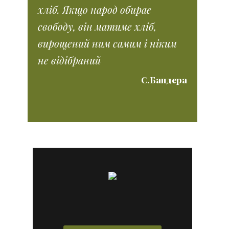
хліб. Якщо народ обирає
свободу, він матиме хліб,
вирощений ним самим і ніким
не відібраний
С.Бандера