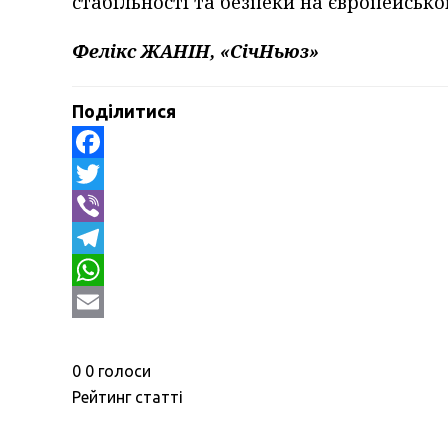
стабільності та безпеки на європейсько
Фелікс ЖАНІН, «СічНьюз»
Поділитися
Facebook
Twitter
Viber
Telegram
WhatsApp
Email
0
0
голоси
Рейтинг статті