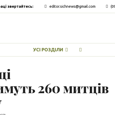
раці звертайтесь:
editor.sichnews@gmail.com
(0
УСІ РОЗДІЛИ
ці
муть 260 митців
у
рів