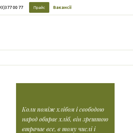
93)377 00 77
Вакансії
Прайс
Підписуйтесь на новини
Facebook
Vimeo
Tumblr
Instagram
Tiktok
Коли поміж хлібом і свободою
народ обирає хліб, він зрештою
втрачає все, в тому числі і