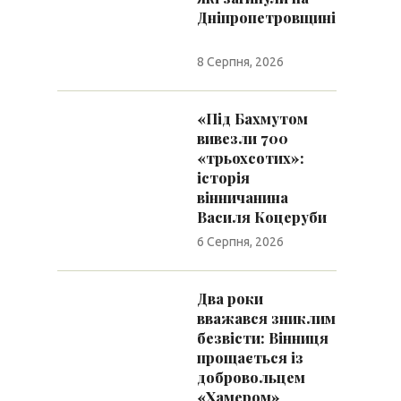
Дніпропетровщині
8 Серпня, 2026
«Під Бахмутом
вивезли 700
«трьохсотих»:
історія
вінничанина
Василя Коцеруби
6 Серпня, 2026
Два роки
вважався зниклим
безвісти: Вінниця
прощається із
добровольцем
«Хамером»