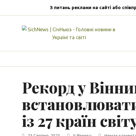
З питань реклами на сайті або співп
Рекорд у Вінни
встановлювати
із 27 країн світ
23 Серпня, 2023
У Вінниці
Немає комента