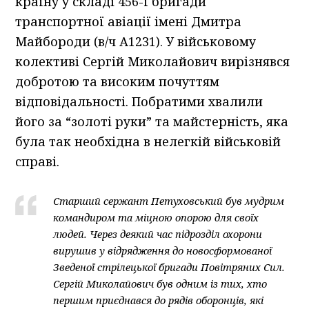
країну у складі 456-ї бригади
транспортної авіації імені Дмитра
Майбороди (в/ч А1231). У військовому
колективі Сергій Миколайович вирізнявся
добротою та високим почуттям
відповідальності. Побратими хвалили
його за “золоті руки” та майстерність, яка
була так необхідна в нелегкій військовій
справі.
Старший сержант Петуховський був мудрим
командиром та міцною опорою для своїх
людей. Через деякий час підрозділ охорони
вирушив у відрядження до новосформованої
Зведеної стрілецької бригади Повітряних Сил.
Сергій Миколайович був одним із тих, хто
першим приєднався до рядів оборонців, які