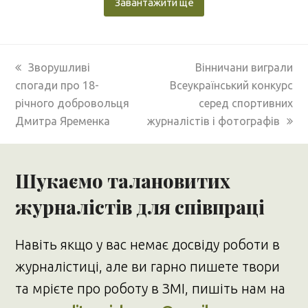
Завантажити ще
previous
next
Зворушливі
Вінничани виграли
post:
post:
спогади про 18-
Всеукраїнський конкурс
річного добровольця
серед спортивних
Дмитра Яременка
журналістів і фотографів
Шукаємо талановитих
журналістів для співпраці
Навіть якщо у вас немає досвіду роботи в
журналістиці, але ви гарно пишете твори
та мрієте про роботу в ЗМІ, пишіть нам на