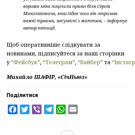
ворожа міна поцілила прямо біля Сергія
Миколайовича, внаслідок чого він отримав
важкі травми, несумісні з життям, – інформує
автор петиції.
Щоб оперативніше слідкувати за
новинами, підписуйтеся за наші сторінки
у
“Фейсбук”
,
“Телеграм”
,
“Вайбер”
та
“Інстаг
Михайло ШАФІР, «СічНьюз»
Поділитися
Facebook
Twitter
Viber
Telegram
WhatsApp
Email