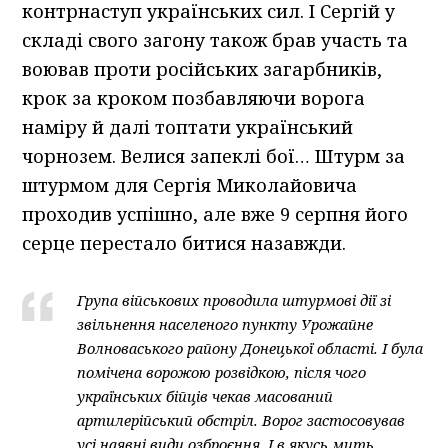
контрнаступ українських сил. І Сергій у
складі свого загону також брав участь та
воював проти російських загарбників,
крок за кроком позбавляючи ворога
наміру й далі топтати український
чорнозем. Велися запеклі бої… Штурм за
штурмом для Сергія Миколайовича
проходив успішно, але вже 9 серпня його
серце перестало битися назавжди.
Група військових проводила штурмові дії зі
звільнення населеного пункту Урожайне
Волноваського району Донецької області. І була
помічена ворожою розвідкою, після чого
українських бійців чекав масований
артилерійський обстріл. Ворог застосовував
усі наявні види озброєння. І в якусь мить