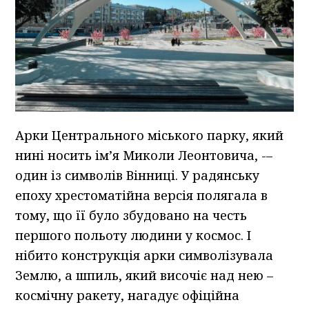
Арки Центрального міського парку, який
нині носить ім’я Миколи Леонтовича, -–
один із символів Вінниці. У радянську
епоху хрестоматійна версія полягала в
тому, що її було збудовано на честь
першого польоту людини у космос. І
нібито конструкція арки символізувала
Землю, а шпиль, який височіє над нею –
космічну ракету, нагадує офіційна