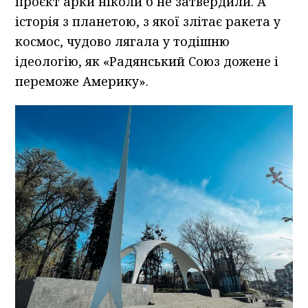
проєкт арки ніколи б не затвердили. А
історія з планетою, з якої злітає ракета у
космос, чудово лягала у тодішню
ідеологію, як «Радянський Союз дожене і
переможе Америку».