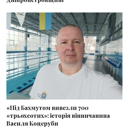
«Під Бахмутом вивезли 700
«трьохсотих»: історія вінничанина
Василя Коцеруби