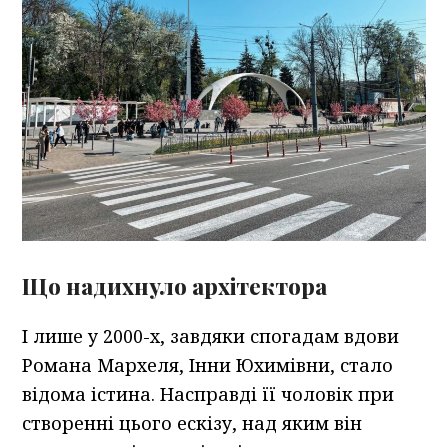
Що надихнуло архітектора
І лише у 2000-х, завдяки спогадам вдови
Романа Мархеля, Інни Юхимівни, стало
відома істина. Насправді її чоловік при
створенні цього ескізу, над яким він