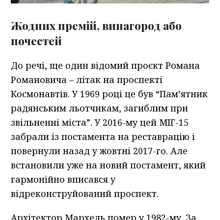
Жодних премій, винагород або
почестей
До речі, ще один відомий проєкт Романа
Романовича – літак на проспекті
Космонавтів. У 1969 році це був “Пам’ятник
радянським льотчикам, загиблим при
звільненні міста”. У 2016-му цей МІГ-15
забрали із постамента на реставрацію і
повернули назад у жовтні 2017-го. Але
встановили уже на новий постамент, який
гармонійно вписався у
відреконструйований проспект.
Архітектор Мархель помер у 1982-му. За