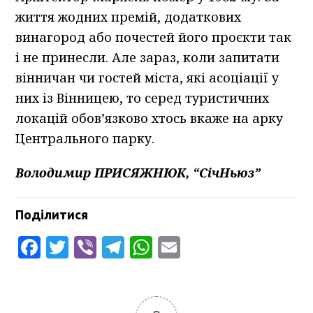
життя жодних премій, додаткових
винагород або почестей його проєкти так
і не принесли. Але зараз, коли запитати
вінничан чи гостей міста, які асоціації у
них із Вінницею, то серед туристичних
локацій обов’язково хтось вкаже на арку
Центрального парку.
Володимир ПРИСЯЖНЮК, “СічНьюз”
Поділитися
Facebook
Twitter
Viber
Telegram
WhatsApp
Email