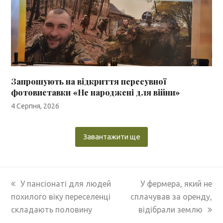
Запрошують на відкриття пересувної
фотовиставки «Не народжені для війни»
4 Серпня, 2026
Завантажити ще
previous
next
У пансіонаті для людей
У фермера, який не
post:
post:
похилого віку переселенці
сплачував за оренду,
складають половину
відібрали землю