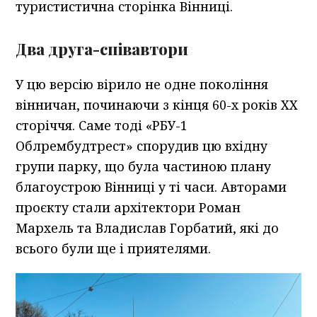
туристистична сторінка Вінниці.
Два друга-співавтори
У цю версію вірило не одне покоління
вінничан, починаючи з кінця 60-х років ХХ
сторіччя. Саме тоді «РБУ-1
Облрембудтрест» спорудив цю вхідну
групи парку, що була частиною плану
благоустрою Вінниці у ті часи. Авторами
проєкту стали архітектори Роман
Мархель та Владислав Горбатий, які до
всього були ще і приятелями.