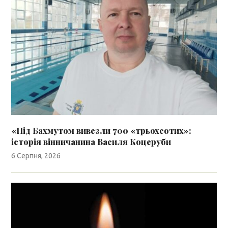
«Під Бахмутом вивезли 700 «трьохсотих»:
історія вінничанина Василя Коцеруби
6 Серпня, 2026