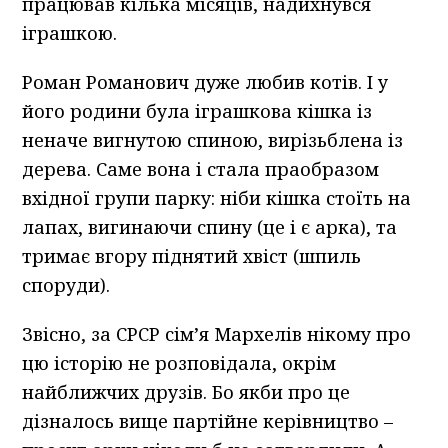
працював кілька місяців, надихнувся
іграшкою.
Роман Романович дуже любив котів. І у
його родини була іграшкова кішка із
неначе вигнутою спиною, вирізьблена із
дерева. Саме вона і стала праобразом
вхідної групи парку: ніби кішка стоїть на
лапах, вигинаючи спину (це і є арка), та
тримає вгору піднятий хвіст (шпиль
споруди).
Звісно, за СРСР сім’я Мархелів нікому про
цю історію не розповідала, окрім
найближчих друзів. Бо якби про це
дізналось вище партійне керівництво –