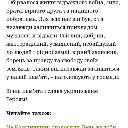
-Обірвалося життя відважного воїна, сина,
брата, вірного друга та надійного
побратима. Для всіх нас він був, є та
назавжди залишиться прикладом
мужності й відваги. Світлий, добрий,
життєрадісний, усміхнений, небайдужий
до людей і рідної землі, вірний захисник,
борець за правду та свободу своїх
земляків. Таким він назавжди залишиться
у нашій пам’яті, – наголошують у громаді.
Вічна пам’ять і слава українським
Героям!
Читайте також:
На Козятинщині оголосили День жалоби