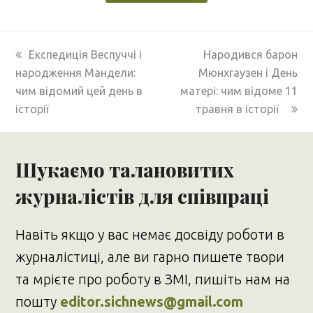
previous
next
Експедиція Веспуччі і
Народився барон
post:
post:
народження Мандели:
Мюнхгаузен і День
чим відомий цей день в
матері: чим відоме 11
історії
травня в історії
Шукаємо талановитих
журналістів для співпраці
Навіть якщо у вас немає досвіду роботи в
журналістиці, але ви гарно пишете твори
та мрієте про роботу в ЗМІ, пишіть нам на
пошту
editor.sichnews@gmail.com