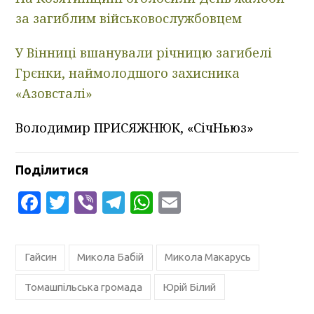
за загиблим військовослужбовцем
У Вінниці вшанували річницю загибелі
Грєнки, наймолодшого захисника
«Азовсталі»
Володимир ПРИСЯЖНЮК, «СічНьюз»
Поділитися
Facebook
Twitter
Viber
Telegram
WhatsApp
Email
Гайсин
Микола Бабій
Микола Макарусь
Томашпільська громада
Юрій Білий